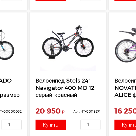
KADO
Велосипед Stels 24"
Велоси
Navigator 400 MD 12"
NOVAT
 размер
серый-красный
ALICE 
Shimano
стальна
Shima
20 950
16 25
 НФ-00000032
₽
Арт. НФ-00119271
TY21/Mi
V-
Купить
Купит