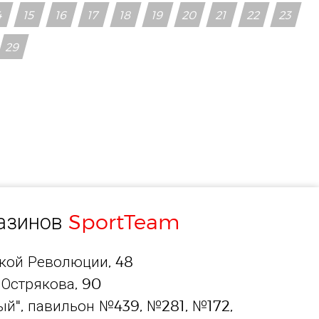
4
15
16
17
18
19
20
21
22
23
29
газинов
SportTeam
ской Революции, 48
 Острякова, 90
й", павильон №439, №281, №172,