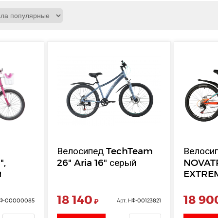
Велосипед TechTeam
Велоси
",
26" Aria 16" серый
NOVAT
й
EXTREM
сталь. 
18 140
18 90
НФ-00000085
₽
Арт. НФ-00123821