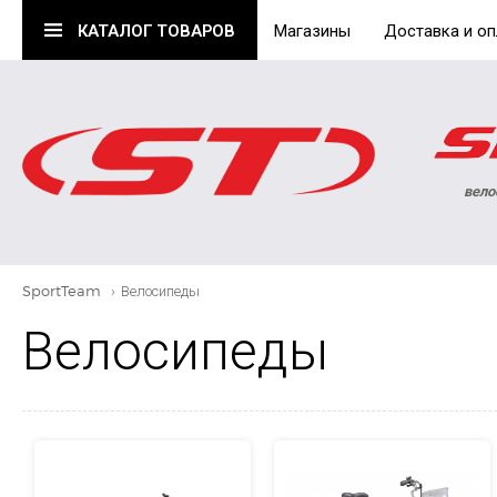
КАТАЛОГ
ТОВАРОВ
Магазины
Доставка и оп
вело
SportTeam
›
Велосипеды
Велосипеды