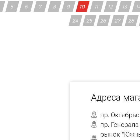
4
5
6
7
8
9
10
11
12
13
1
24
25
26
27
28
Адреса ма
пр. Октябрь
пр. Генерала
рынок "Южны