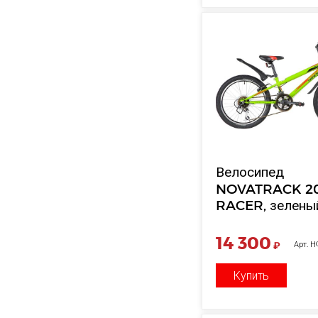
Велосипед
NOVATRACK 2
RACER, зелены
сталь, 12 скор.,
V-Brake
14 300
₽
Арт. 
Купить