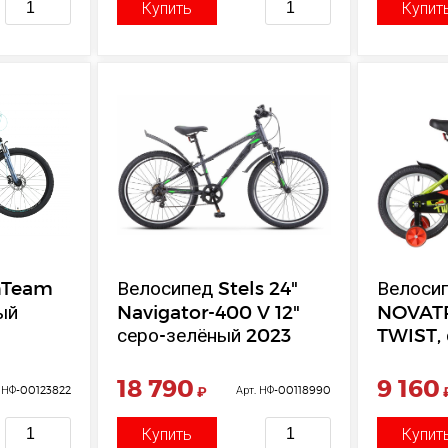
Купить
Купит
hTeam
Велосипед Stels 24"
Велоси
ый
Navigator-400 V 12"
NOVATR
серо-зелёный 2023
TWIST,
18 790
9 160
. НФ-00123822
₽
Арт. НФ-00118990
Купить
Купит