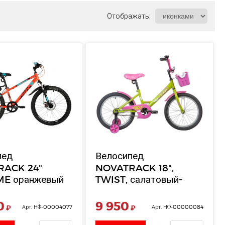
Отображать:
пед
Велосипед
RACK 24"
NOVATRACK 18",
E оранжевый
TWIST, салатовый-
рама 12"
розовый
0
9 950
₽
Арт. НФ-00004077
₽
Арт. НФ-00000084