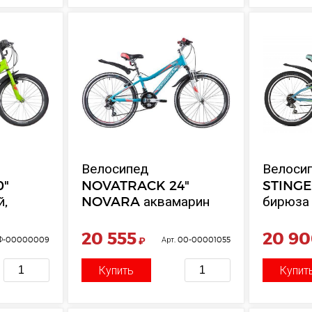
Велосипед
Велосип
0"
NOVATRACK 24"
STINGE
й,
NOVARA аквамарин
бирюза 
 Power,
20 555
20 9
НФ-00000009
₽
Арт. 00-00001055
Купить
Купит