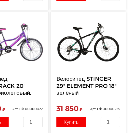
пед
Велосипед STINGER
RACK 20"
29" ELEMENT PRO 18"
фиолетовый,
зелёный
я рама, 6 скор.,
no
0
31 850
₽
Арт. НФ-00000022
₽
Арт. НФ-00000229
croshift TS38,
ь
Купить