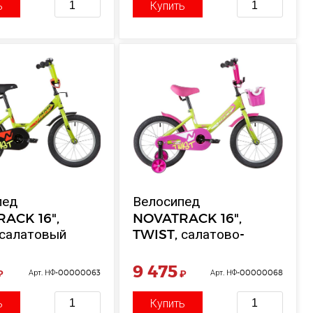
ь
Купить
пед
Велосипед
ACK 16",
NOVATRACK 16",
 салатовый
TWIST, салатово-
розовый
9 475
₽
Арт. НФ-00000063
₽
Арт. НФ-00000068
ь
Купить