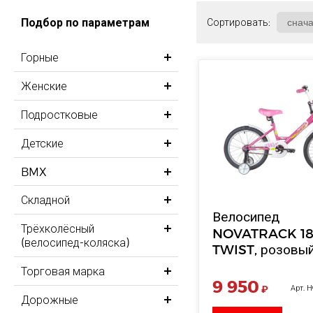
Подбор по параметрам
Сортировать:
Горные
Женские
Подростковые
Детские
BMX
Складной
Велосипед
Трёхколёсный
NOVATRACK 18
(велосипед-коляска)
TWIST, розовы
Торговая марка
9 950
₽
Арт. 
Дорожные