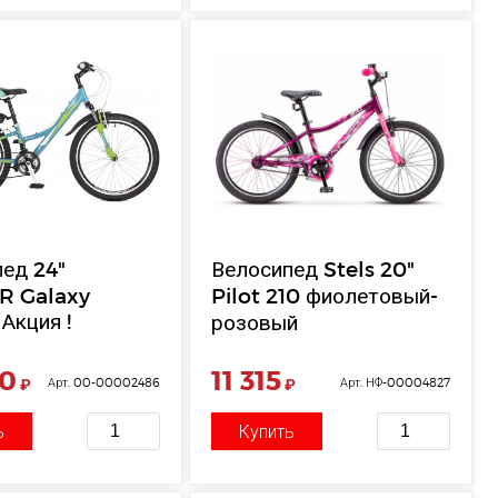
ед 24"
Велосипед Stels 20"
R Galaxy
Pilot 210 фиолетовый-
Акция !
розовый
00
11 315
₽
Арт. 00-00002486
₽
Арт. НФ-00004827
ь
Купить