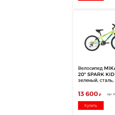
Велосипед MI
20" SPARK KID
зеленый, сталь,
10"
13 600
₽
Арт.
Купить