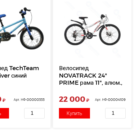
пед TechTeam
Велосипед
iver синий
NOVATRACK 24"
PRIME рама 11", алюм.,
белый, диск
0
22 000
₽
Арт. НФ-00000333
₽
Арт. НФ-00004109
ь
Купить