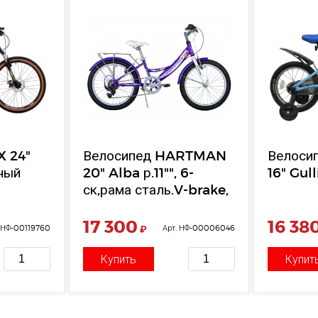
X 24"
Велосипед HARTMAN
Велоси
ный
20" Alba р.11"", 6-
16" Gull
ск,рама сталь.V-brake,
сиреневый/белый
17 300
16 38
. НФ-00119760
₽
Арт. НФ-00006046
Купить
Купит