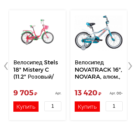
‹
›
Велосипед Stels
Велосипед
18" Mistery C
NOVATRACK 16",
(11.2" Розовый/
NOVARA, алюм.,
Зеленый)
белый
9 705
13 420
₽
Арт.
₽
Арт. 00-
НФ-00121157
00004772
Купить
Купить