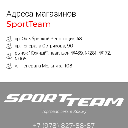
Адреса магазинов
SportTeam
пр. Октябрьской Революции, 48
пр. Генерала Острякова, 90
рынок "Южный", павильон №439, №281, №172,
№165.
ул. Генерала Мельника, 108
Торговая сеть в Крыму
+7 (978) 827-88-87