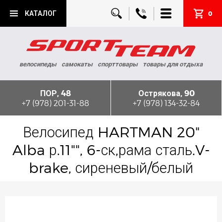
КАТАЛОГ
0
велосипеды
самокаты
спорттовары
товары для отдыха
ПОР, 48
Острякова, 90
+7 (978) 201-31-88
+7 (978) 134-32-84
Велосипед HARTMAN 20"
Alba р.11"", 6-ск,рама сталь.V-
brake, сиреневый/белый