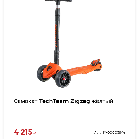
Самокат TechTeam Zigzag жёлтый
4 215
₽
Арт. НФ-00003944