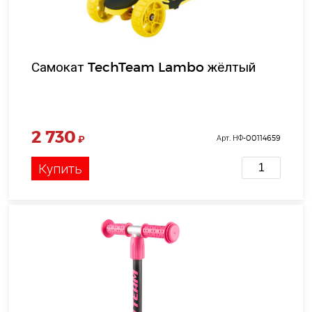
Самокат TechTeam Lambo жёлтый
2 730
₽
Арт. НФ-00114659
Купить