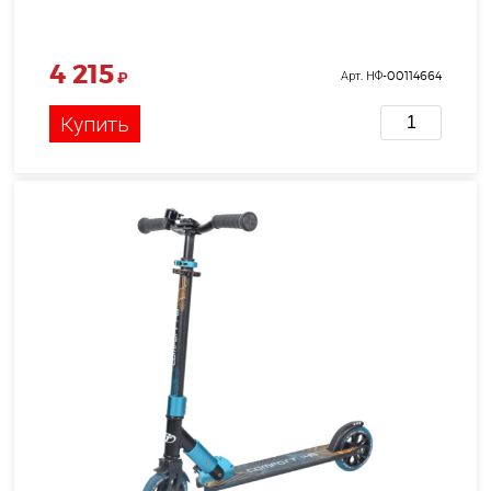
4 215
₽
Арт. НФ-00114664
Купить