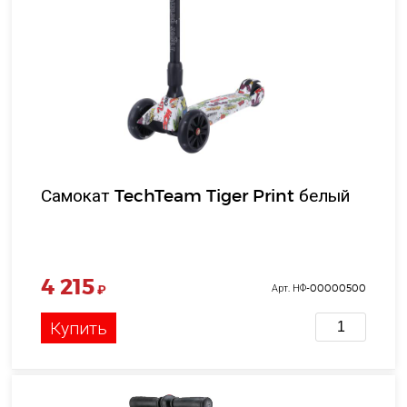
Самокат TechTeam Tiger Print белый
4 215
₽
Арт. НФ-00000500
Купить