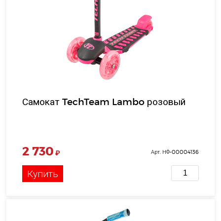
Самокат TechTeam Lambo розовый
2 730
₽
Арт. НФ-00004136
Купить