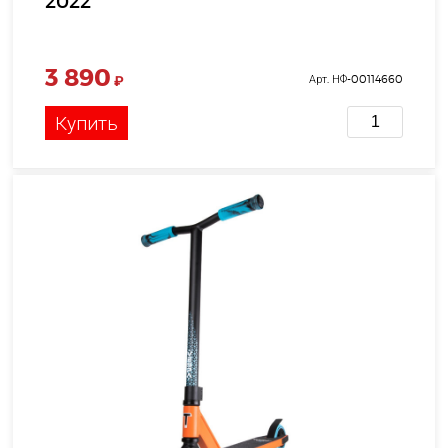
2022
3 890
₽
Арт. НФ-00114660
Купить