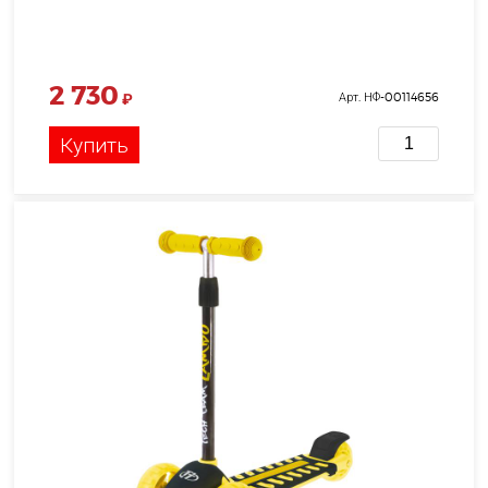
2 730
₽
Арт. НФ-00114656
Купить