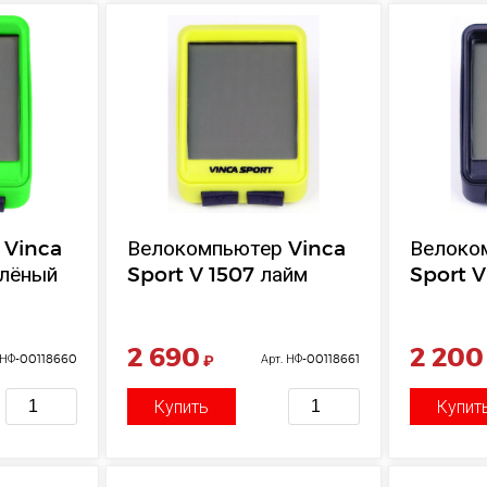
 Vinca
Велокомпьютер Vinca
Велоко
елёный
Sport V 1507 лайм
Sport V
2 690
2 200
 НФ-00118660
₽
Арт. НФ-00118661
Купить
Купит