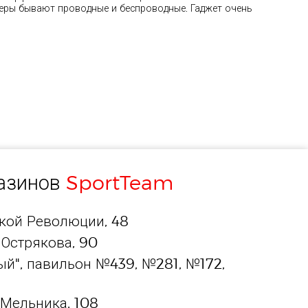
теры бывают проводные и беспроводные. Гаджет очень
газинов
SportTeam
ской Революции, 48
 Острякова, 90
й", павильон №439, №281, №172,
 Мельника, 108