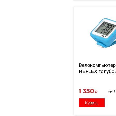
Велокомпьютер 
REFLEX голубо
1 350
₽
Арт.
Купить