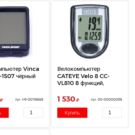
мпьютер Vinca
Велокомпьютер
-1507 чёрный
CATEYE Velo 8 CC-
VL810 8 функций,
черный
1 530
₽
Арт. НФ-00118666
₽
Арт. 00-00000059
ь
Купить