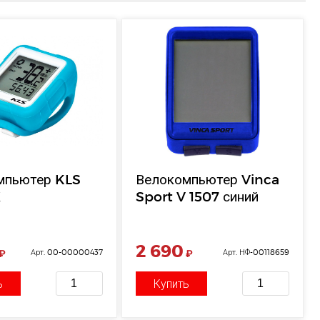
мпьютер KLS
Велокомпьютер Vinca
X
Sport V 1507 синий
2 690
₽
Арт. 00-00000437
₽
Арт. НФ-00118659
ь
Купить