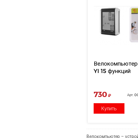
Велокомпьютер
YI 15 функций
730
₽
Арт. 
Купить
Велокомпьютер – устро