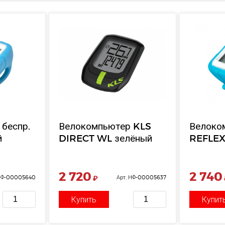
беспр.
Велокомпьютер KLS
Велоко
й
DIRECT WL зелёный
REFLE
2 720
2 740
 НФ-00005640
₽
Арт. НФ-00005637
Купить
Купит