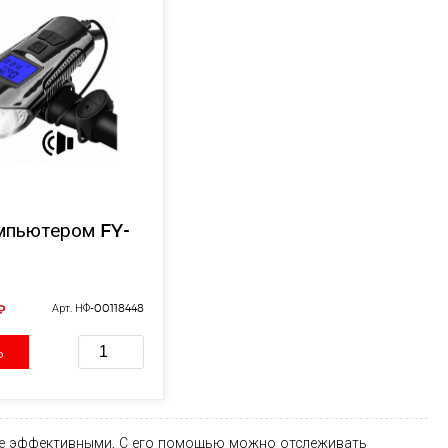
мпьютером FY-
₽
Арт. НФ-00118448
ь
лее эффективными. С его помощью можно отслеживать