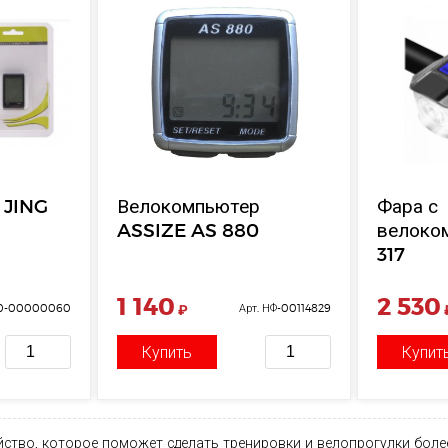
 JING
Велокомпьютер
Фара с
ASSIZE AS 880
велоко
317
1 140
2 530
00-00000060
₽
Арт. НФ-00114829
Купить
Купит
йство, которое поможет сделать тренировки и велопрогулки бо