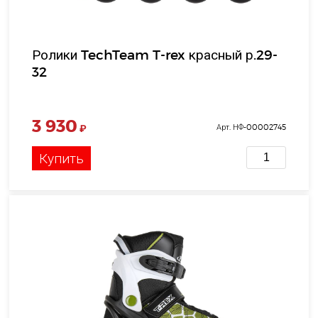
Ролики TechTeam T-rex красный р.29-
32
3 930
₽
Арт. НФ-00002745
Купить