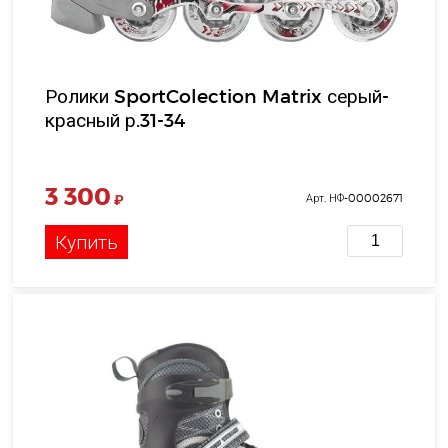
Ролики SportColection Matrix серый-
красный р.31-34
3 300
₽
Арт. НФ-00002671
Купить