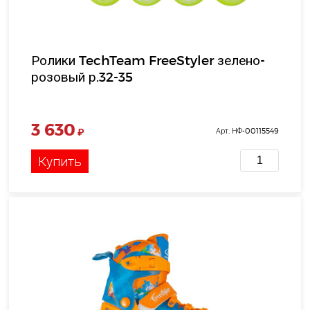
Ролики TechTeam FreeStyler зелено-
розовый р.32-35
3 630
₽
Арт. НФ-00115549
Купить