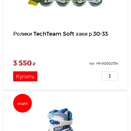
Ролики TechTeam Soft хаки р.30-33
3 550
₽
Арт. НФ-00002734
Купить
акция