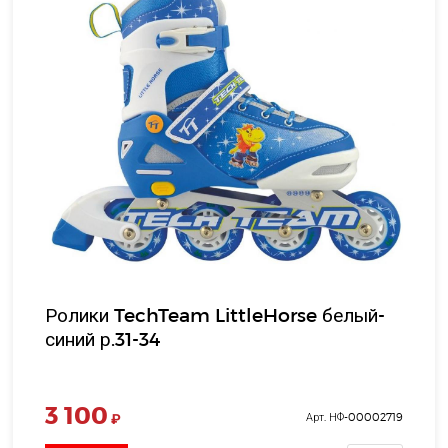
Ролики TechTeam LittleHorse белый-
синий р.31-34
3 100
₽
Арт. НФ-00002719