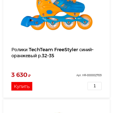
Ролики TechTeam FreeStyler синий-
оранжевый р.32-35
3 630
₽
Арт. НФ-00002703
Купить