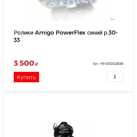
Ролики Amigo PowerFlex синий р.30-
33
3 500
₽
Арт. НФ-00002638
Купить