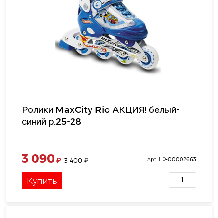
Ролики MaxCity Rio АКЦИЯ! белый-
синий р.25-28
3 090
₽
Арт. НФ-00002663
3 400
₽
Купить