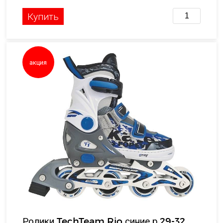
Купить
акция
Ролики TechTeam Rio синие р.29-32