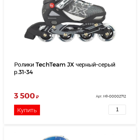
Ролики TechTeam JX черный-серый
р.31-34
3 500
₽
Арт. НФ-00002712
Купить