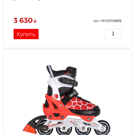
3 630
₽
Арт. НФ-00114989
Купить