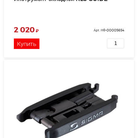
2 020
₽
Арт. НФ-00005654
Купить