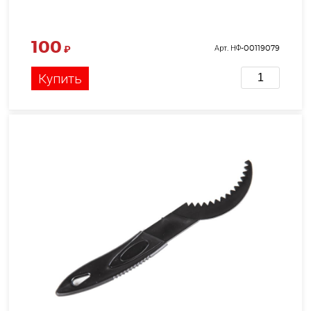
100
₽
Арт. НФ-00119079
Купить