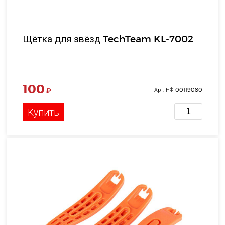
Щётка для звёзд TechTeam KL-7002
100
₽
Арт. НФ-00119080
Купить