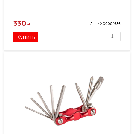
330
₽
Арт. НФ-00004686
Купить