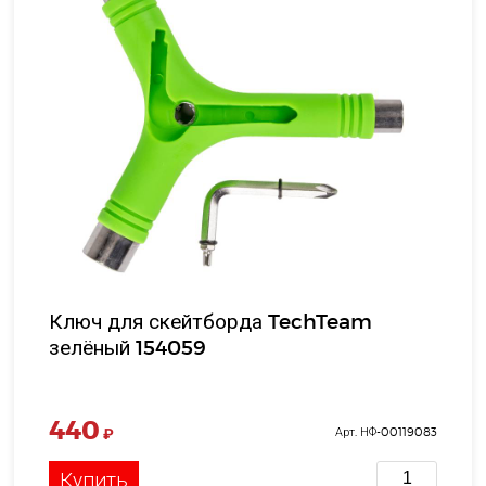
Ключ для скейтборда TechTeam
зелёный 154059
440
₽
Арт. НФ-00119083
Купить