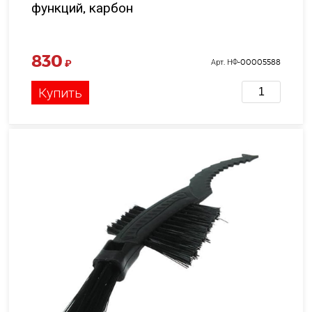
функций, карбон
830
₽
Арт. НФ-00005588
Купить