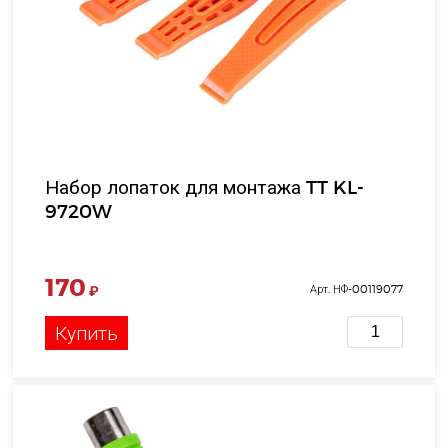
Набор лопаток для монтажа TT KL-
9720W
170
₽
Арт. НФ-00119077
Купить