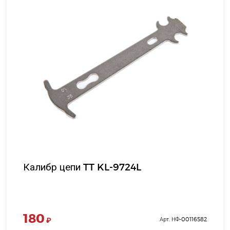
Калибр цепи TT KL-9724L
180
₽
Арт. НФ-00116582