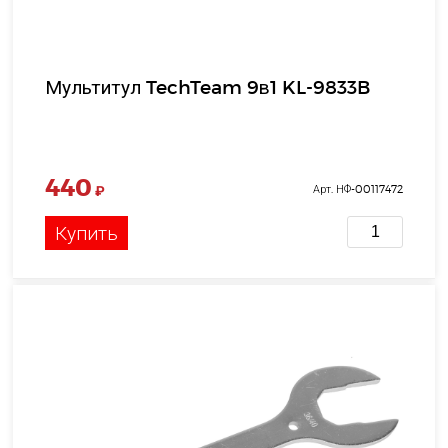
Мультитул TechTeam 9в1 KL-9833B
440
₽
Арт. НФ-00117472
Купить