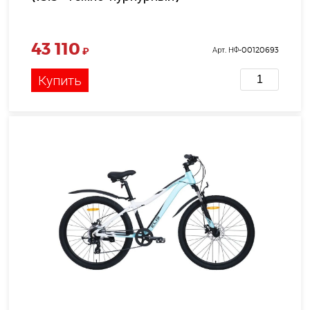
43 110
₽
Арт. НФ-00120693
Купить