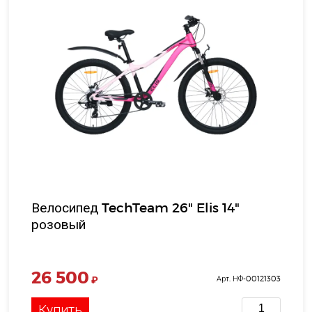
Велосипед TechTeam 26" Elis 14"
розовый
26 500
₽
Арт. НФ-00121303
Купить