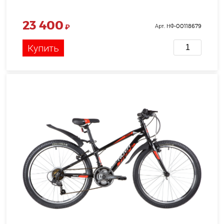
23 400
₽
Арт. НФ-00118679
Купить