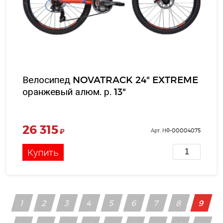
Велосипед NOVATRACK 24" EXTREME
оранжевый алюм. р. 13"
26 315
₽
Арт. НФ-00004075
Купить
1
2
3
4
5
6
7
8
9