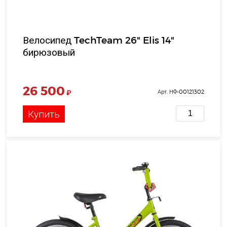
Велосипед TechTeam 26" Elis 14"
бирюзовый
26 500
₽
Арт. НФ-00121302
Купить