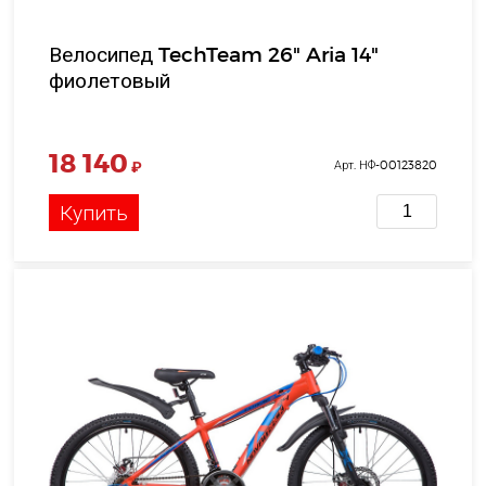
Велосипед TechTeam 26" Aria 14"
фиолетовый
18 140
₽
Арт. НФ-00123820
Купить