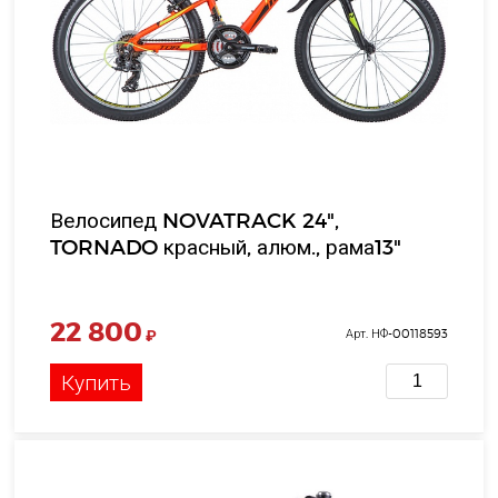
Велосипед NOVATRACK 24",
TORNADO красный, алюм., рама13"
22 800
₽
Арт. НФ-00118593
Купить