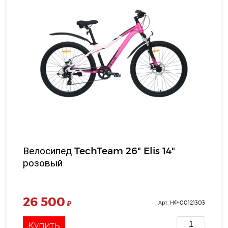
Велосипед TechTeam 26" Elis 14"
розовый
26 500
₽
Арт. НФ-00121303
Купить