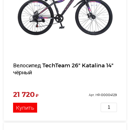
Велосипед TechTeam 26" Katalina 14"
чёрный
21 720
₽
Арт. НФ-00004129
Купить