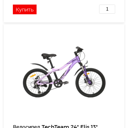
Купить
Велосипед TechTeam 24" Elis 13"