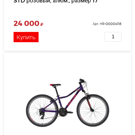
STD розовый, алюм., размер 17"
24 000
₽
Арт. НФ-00004118
Купить