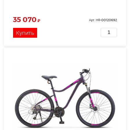
35 070
₽
Арт. НФ-00120692
Купить