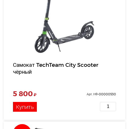
Самокат TechTeam City Scooter
чёрный
5 800
₽
Арт. НФ-00000530
Купить