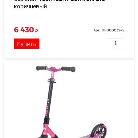
коричневый
6 430
₽
Арт. НФ-00003945
Купить