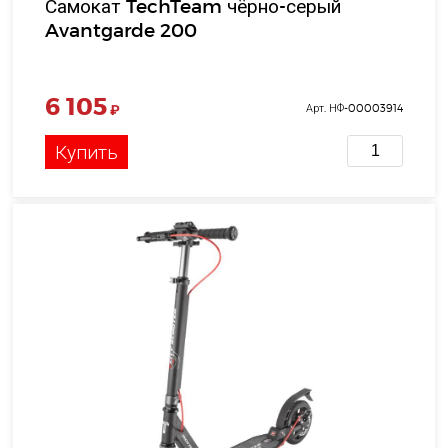
Самокат TechTeam чёрно-серый
Avantgarde 200
6 105
₽
Арт. НФ-00003914
Купить