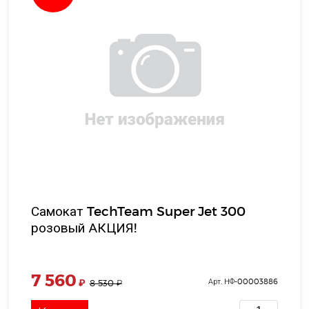
Самокат TechTeam Super Jet 300
розовый АКЦИЯ!
7 560
₽
Арт. НФ-00003886
8 530
₽