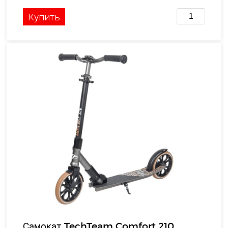
Купить
Самокат TechTeam Comfort 210