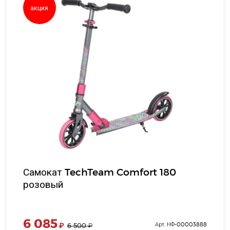
акция
Самокат TechTeam Comfort 180
розовый
6 085
₽
Арт. НФ-00003888
6 500
₽