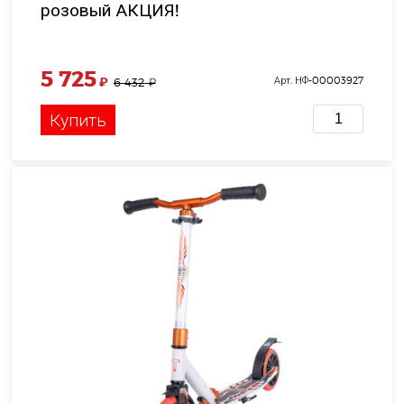
розовый АКЦИЯ!
5 725
₽
Арт. НФ-00003927
6 432
₽
Купить