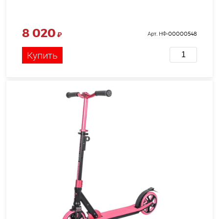
8 020
₽
Арт. НФ-00000548
Купить