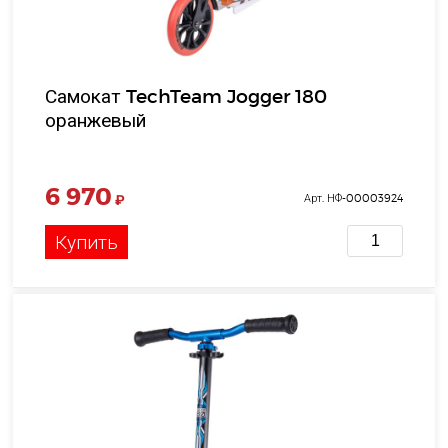
Самокат TechTeam Jogger 180
оранжевый
6 970
₽
Арт. НФ-00003924
Купить