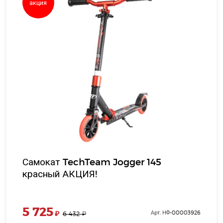
акция
Самокат TechTeam Jogger 145
красный АКЦИЯ!
5 725
₽
Арт. НФ-00003926
6 432
₽