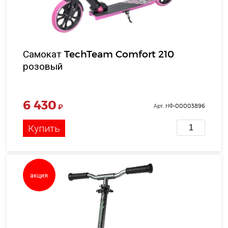
Самокат TechTeam Comfort 210
розовый
6 430
₽
Арт. НФ-00003896
Купить
акция