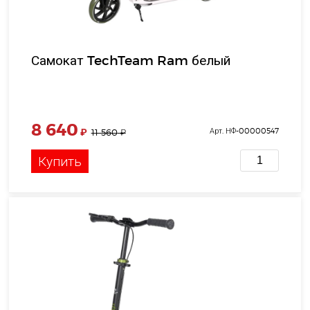
Самокат TechTeam Ram белый
8 640
₽
Арт. НФ-00000547
11 560
₽
Купить