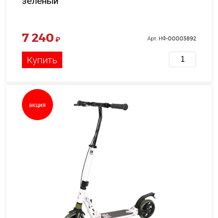
зелёный
7 240
₽
Арт. НФ-00003892
Купить
акция