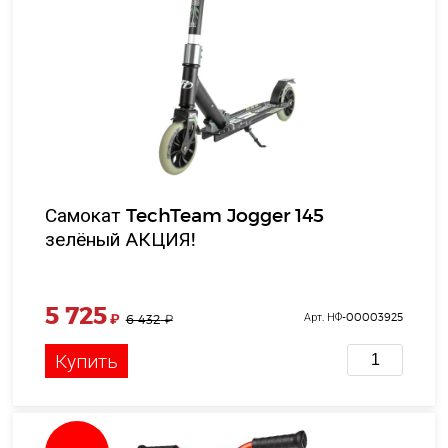
Самокат TechTeam Jogger 145
зелёный АКЦИЯ!
5 725
₽
Арт. НФ-00003925
6 432
₽
Купить