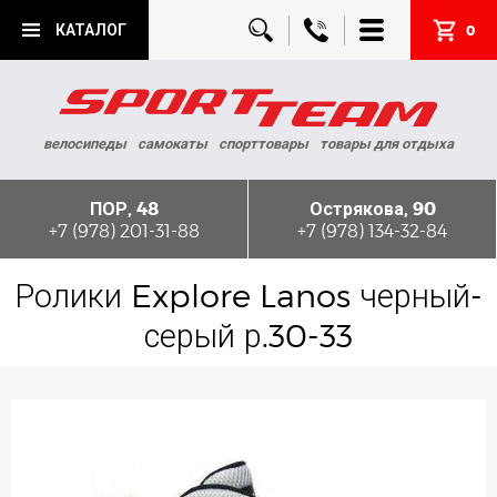
КАТАЛОГ
0
велосипеды
самокаты
спорттовары
товары для отдыха
ПОР, 48
Острякова, 90
+7 (978) 201-31-88
+7 (978) 134-32-84
Ролики Explore Lanos черный-
серый р.30-33