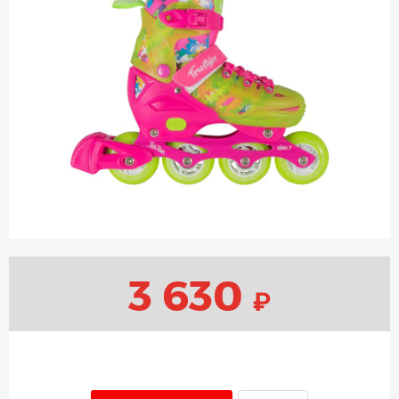
3 630
₽