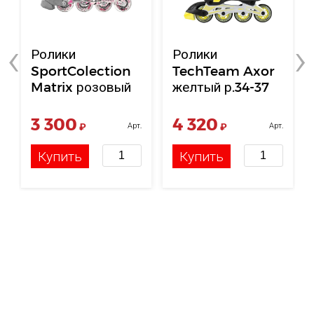
‹
›
Ролики
Ролики
SportColection
TechTeam Axor
Matrix розовый
желтый р.34-37
р.31-34
3 300
4 320
₽
Арт.
₽
Арт.
НФ-00116055
НФ-00005773
Купить
Купить