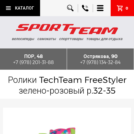
КАТАЛОГ
0
велосипеды
самокаты
спорттовары
товары для отдыха
ПОР, 48
Острякова, 90
+7 (978) 201-31-88
+7 (978) 134-32-84
Ролики TechTeam FreeStyler
зелено-розовый р.32-35