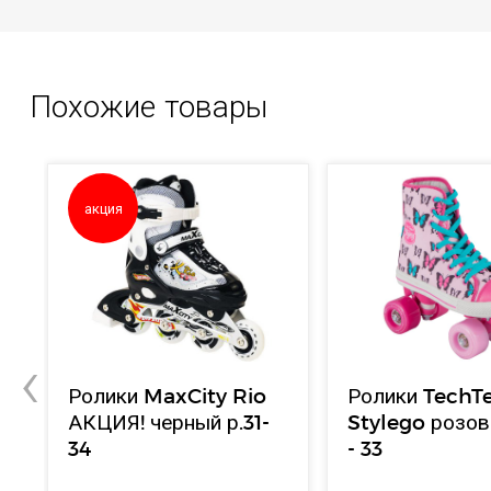
Похожие товары
акция
‹
o
Ролики MaxCity Rio
Ролики Tech
!
АКЦИЯ! черный р.31-
Stylego розов
34
- 33