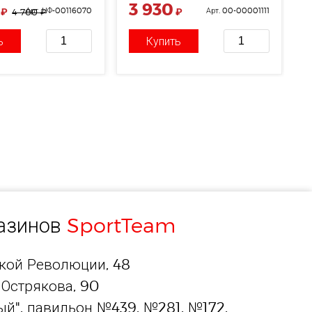
3 930
₽
Арт. НФ-00116070
₽
Арт. 00-00001111
4 700
₽
ь
Купить
газинов
SportTeam
ской Революции, 48
 Острякова, 90
й", павильон №439, №281, №172,