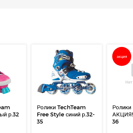
акция
Team
Ролики TechTeam
Ролики
ый р.32
Free Style синий р.32-
АКЦИЯ!
35
36