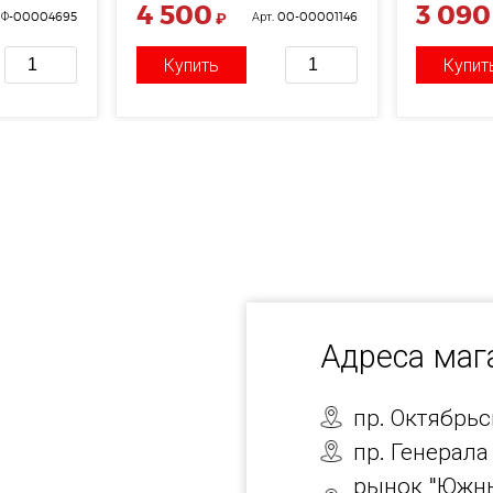
4 500
3 090
 НФ-00004695
₽
Арт. 00-00001146
Купить
Купит
Адреса ма
пр. Октябрь
пр. Генерала
рынок "Южны