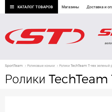
КАТАЛОГ
ТОВАРОВ
Магазины
Доставка и оп
вело
SportTeam
›
Роликовые коньки
›
Ролики TechTeam T-rex зеленый 
Ролики TechTeam T