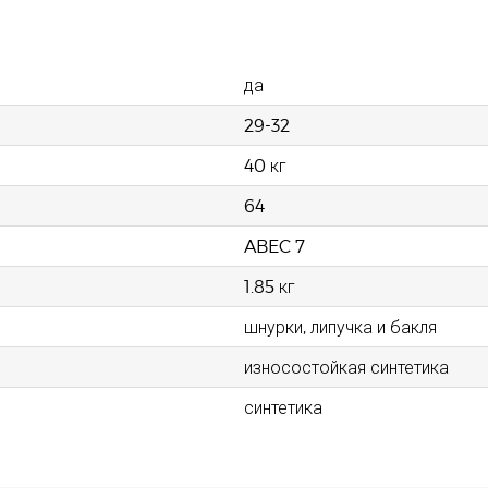
да
29-32
40 кг
64
ABEC 7
1.85 кг
шнурки, липучка и бакля
износостойкая синтетика
синтетика