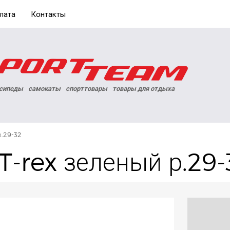
лата
Контакты
сипеды
самокаты
спорттовары
товары для отдыха
р.29-32
-rex зеленый р.29-