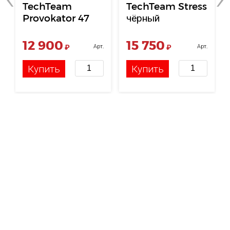
TechTeam
TechTeam Stress
Provokator 47
чёрный
V2 некрашенный
12 900
15 750
₽
Арт.
₽
Арт.
НФ-00124510
НФ-00121632
Купить
Купить