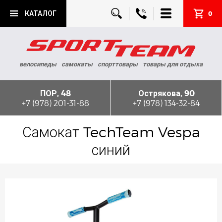
КАТАЛОГ
0
велосипеды
самокаты
спорттовары
товары для отдыха
ПОР, 48
Острякова, 90
+7 (978) 201-31-88
+7 (978) 134-32-84
Самокат TechTeam Vespa
синий