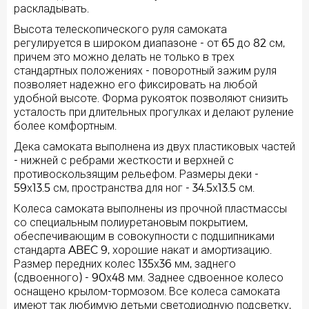
раскладывать.
Высота телескопического руля самоката
регулируется в широком диапазоне - от 65 до 82 см,
причем это можно делать не только в трех
стандартных положениях - поворотный зажим руля
позволяет надежно его фиксировать на любой
удобной высоте. Форма рукояток позволяют снизить
усталость при длительных прогулках и делают руление
более комфортным.
Дека самоката выполнена из двух пластиковых частей
- нижней с ребрами жесткости и верхней с
противоскользящим рельефом. Размеры деки -
59х13.5 см, пространства для ног - 34.5х13.5 см.
Колеса самоката выполнены из прочной пластмассы
со специальным полиуретановым покрытием,
обеспечивающим в совокупности с подшипниками
стандарта ABEC 9, хорошие накат и амортизацию.
Размер передних колес 135х36 мм, заднего
(сдвоенного) - 90х48 мм. Заднее сдвоенное колесо
оснащено крылом-тормозом. Все колеса самоката
имеют так любимую детьми светодиодную подсветку,