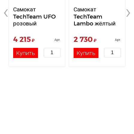
‹
›
Самокат
Самокат
TechTeam UFO
TechTeam
розовый
Lambo жёлтый
4 215
2 730
₽
Арт.
₽
Арт.
НФ-00114493
НФ-00114659
Купить
Купить