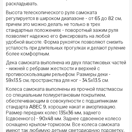
раскладывать.
Высота телескопического руля самоката
регулируется в широком диапазоне - от 65 до 82 см,
причем это можно делать не только в трех
стандартных положениях - поворотный зажим руля
позволяет надежно его фиксировать на любой
удобной высоте. Форма рукояток позволяют снизить
усталость при длительных прогулках и делают руление
более комфортным.
Дека самоката выполнена из двух пластиковых частей
- нижней с ребрами жесткости и верхней с
противоскользящим рельефом. Размеры деки -
59х13.5 см, пространства для ног - 34.5х13.5 см.
Колеса самоката выполнены из прочной пластмассы
со специальным полиуретановым покрытием,
обеспечивающим в совокупности с подшипниками
стандарта ABEC 9, хорошие накат и амортизацию.
Размер передних колес 135х36 мм, заднего
(сдвоенного) - 90х48 мм. Заднее сдвоенное колесо
оснащено крылом-тормозом. Все колеса самоката
имеют так любимую детьми светодиодную подсветку,