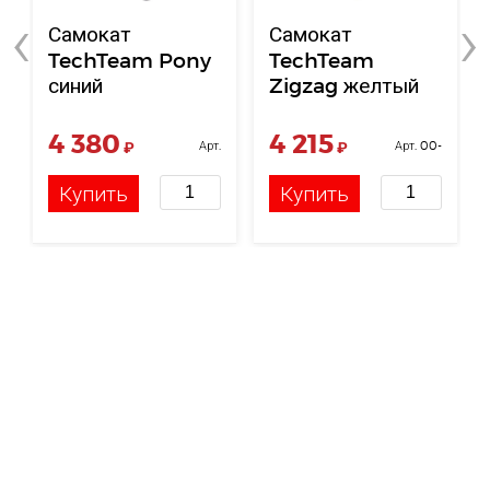
‹
›
Самокат
Самокат
TechTeam Pony
TechTeam
синий
Zigzag желтый
4 380
4 215
₽
Арт.
₽
Арт. 00-
НФ-00117435
00003160
Купить
Купить