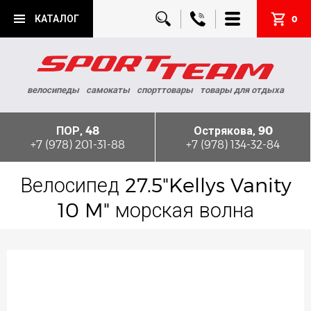
КАТАЛОГ
0
велосипеды
самокаты
спорттовары
товары для отдыха
ПОР, 48
Острякова, 90
+7 (978) 201-31-88
+7 (978) 134-32-84
Велосипед 27.5"Kellys Vanity
10 M" морская волна