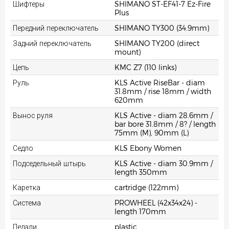
Шифтеры
SHIMANO ST-EF41-7 Ez-Fire
Plus
Передний переключатель
SHIMANO TY300 (34.9mm)
Задний переключатель
SHIMANO TY200 (direct
mount)
Цепь
KMC Z7 (110 links)
Руль
KLS Active RiseBar - diam
31.8mm / rise 18mm / width
620mm
Вынос руля
KLS Active - diam 28.6mm /
bar bore 31.8mm / 8? / length
75mm (M), 90mm (L)
Седло
KLS Ebony Women
Подседельный штырь
KLS Active - diam 30.9mm /
length 350mm
Каретка
cartridge (122mm)
Система
PROWHEEL (42x34x24) -
length 170mm
Педали
plastic