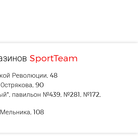
газинов
SportTeam
ской Революции, 48
 Острякова, 90
й", павильон №439, №281, №172,
 Мельника, 108