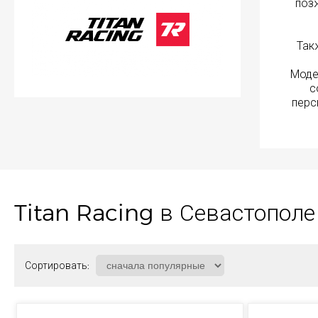
поз
Так
Моде
с
перс
Titan Racing в Севастопол
Сортировать: