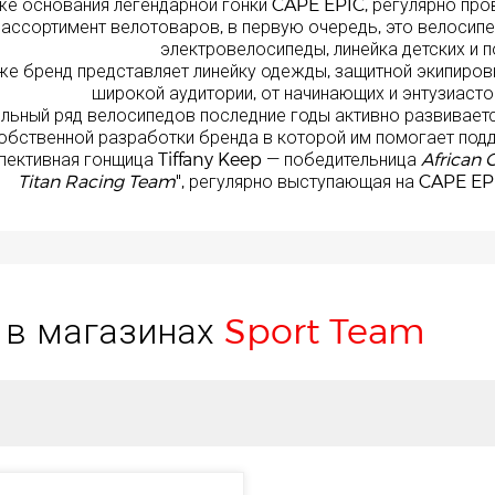
же основания легендарной гонки CAPE EPIC, регулярно про
ассортимент велотоваров, в первую очередь, это велосипе
электровелосипеды, линейка детских и 
же бренд представляет линейку одежды, защитной экипировк
широкой аудитории, от начинающих и энтузиаст
льный ряд велосипедов последние годы активно развиваетс
обственной разработки бренда в которой им помогает по
пективная гонщица Tiffany Keep — победительница
African
Titan Racing Team
", регулярно выступающая на CAPE EPI
е в магазинах
Sport Team