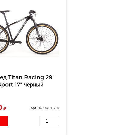
ед Titan Racing 29"
port 17" чёрный
0
₽
Арт. НФ-00120725
ь