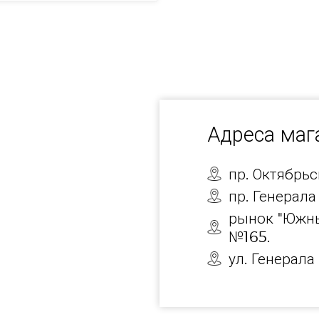
Адреса ма
пр. Октябрь
пр. Генерала
рынок "Южны
№165.
ул. Генерала