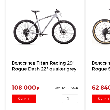
Велосипед Titan Racing 29"
Велосип
Rogue Dash 22" quaker grey
Rogue S
108 000
62 84
₽
Арт. НФ-00119570
Купить
Купит