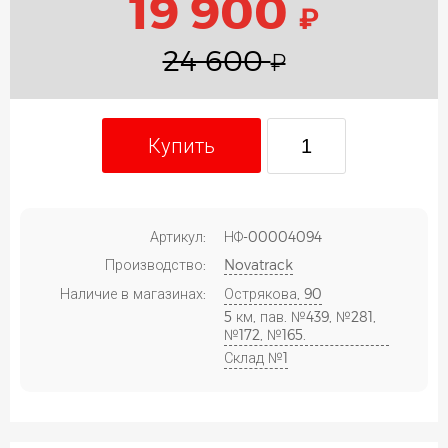
19 900
₽
24 600
₽
Купить
Артикул:
НФ-00004094
Производство:
Novatrack
Наличие в магазинах:
Острякова, 90
5 км, пав. №439, №281,
№172, №165.
Склад №1