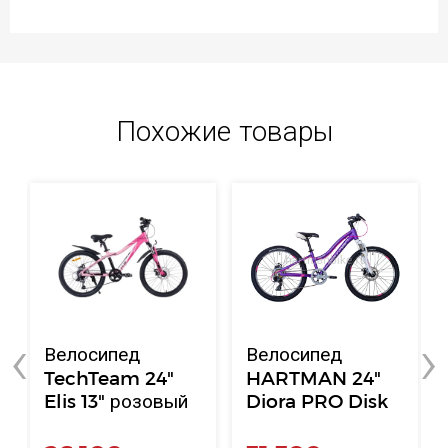
Похожие товары
‹
›
Велосипед
Велосипед
TechTeam 24"
HARTMAN 24"
Elis 13" розовый
Diora PRO Disk
р.11.5",(S25) 7 ск.,
рама