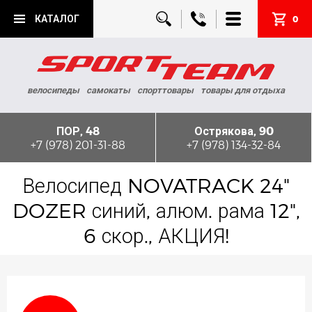
КАТАЛОГ
0
велосипеды
самокаты
спорттовары
товары для отдыха
ПОР, 48
Острякова, 90
+7 (978) 201-31-88
+7 (978) 134-32-84
Велосипед NOVATRACK 24"
DOZER синий, алюм. рама 12",
6 скор., АКЦИЯ!