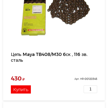
Цепь Maya TB408/M30 6ск , 116 зв.
сталь
430
₽
Арт. НФ-00120345
Купить