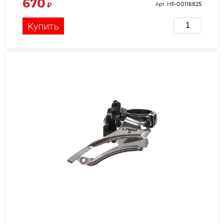
670
₽
Арт. НФ-00116825
Купить