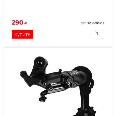
290
₽
Арт. НФ-00115548
Купить