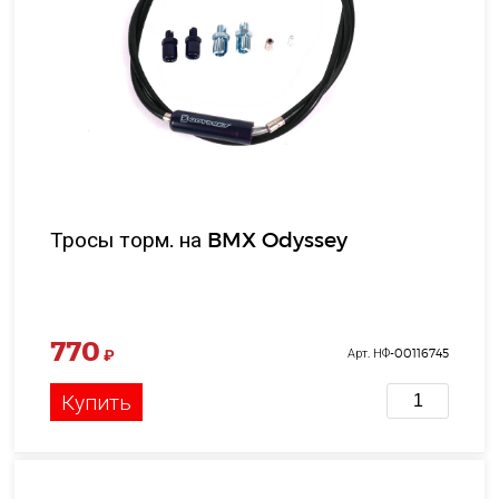
Тросы торм. на BMX Odyssey
770
₽
Арт. НФ-00116745
Купить