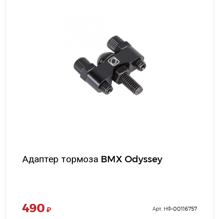
Адаптер тормоза BMX Odyssey
490
₽
Арт. НФ-00116757