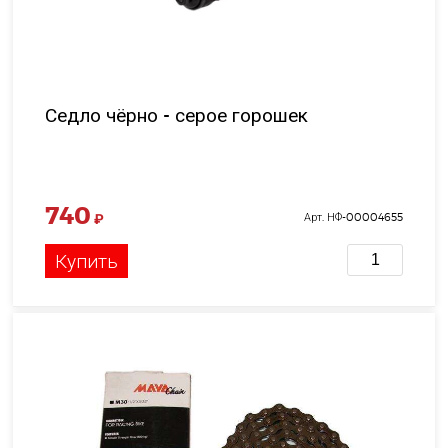
Седло чёрно - серое горошек
740
₽
Арт. НФ-00004655
Купить