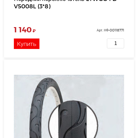
V5008L (3*8)
1 140
₽
Арт. НФ-00118771
Купить