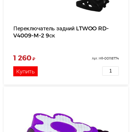
Переключатель задний LTWOO RD-
V4009-M-2 9ск
1 260
₽
Арт. НФ-00118774
Купить