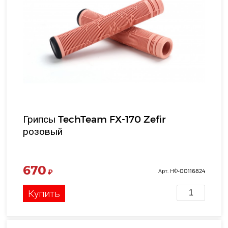
Грипсы TechTeam FX-170 Zefir
розовый
670
₽
Арт. НФ-00116824
Купить