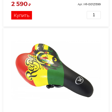
2 590
₽
Арт. НФ-00121399
Купить