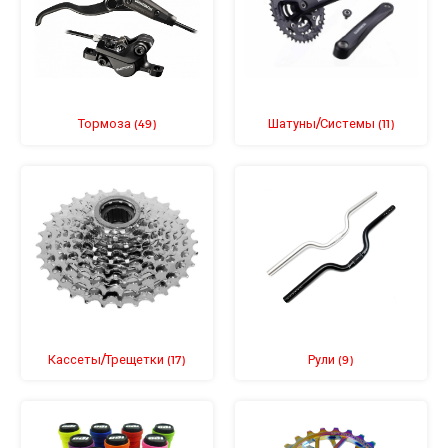
Тормоза
Шатуны/Системы
(49)
(11)
Кассеты/Трещетки
Рули
(17)
(9)