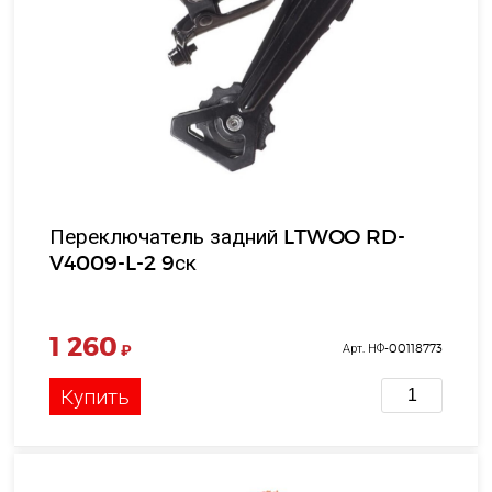
Переключатель задний LTWOO RD-
V4009-L-2 9ск
1 260
₽
Арт. НФ-00118773
Купить