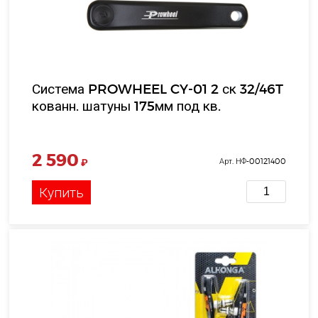
Система PROWHEEL CY-01 2 ск 32/46T
кованн. шатуны 175мм под кв.
2 590
₽
Арт. НФ-00121400
Купить