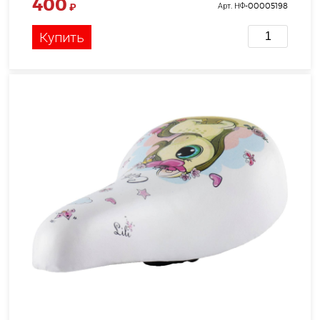
400
₽
Арт. НФ-00005198
Купить