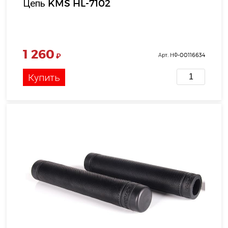
Цепь KMS HL-7102
1 260
₽
Арт. НФ-00116634
Купить