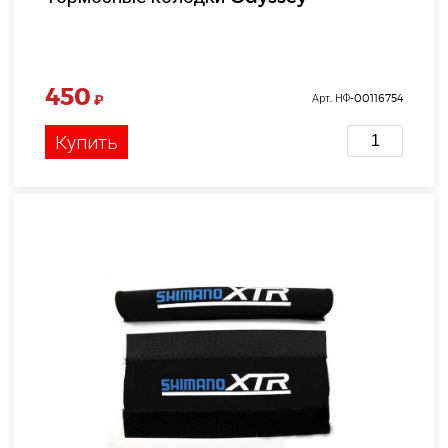
450
₽
Арт. НФ-00116754
Купить