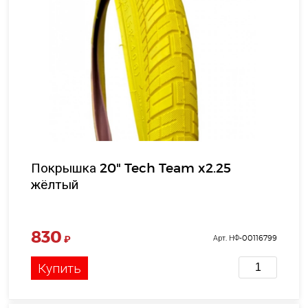
Покрышка 20" Tech Team x2.25
жёлтый
830
₽
Арт. НФ-00116799
Купить