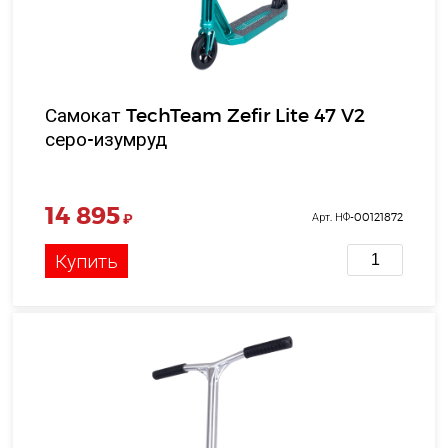
Самокат TechTeam Zefir Lite 47 V2
серо-изумруд
14 895
₽
Арт. НФ-00121872
Купить