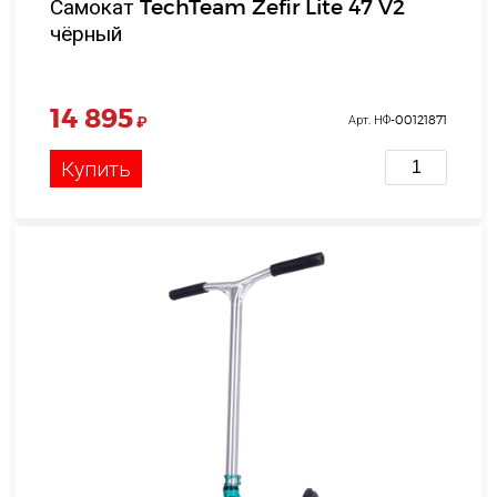
Самокат TechTeam Zefir Lite 47 V2
чёрный
14 895
₽
Арт. НФ-00121871
Купить