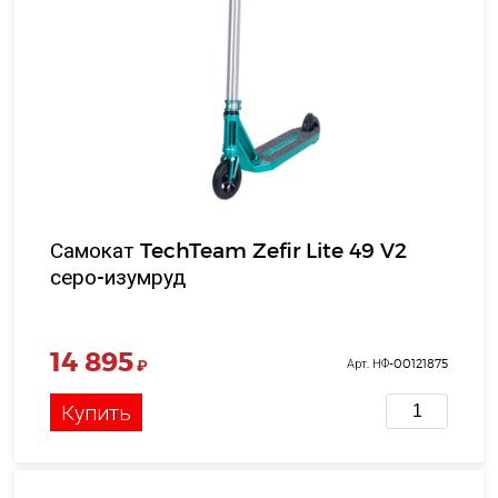
Самокат TechTeam Zefir Lite 49 V2
серо-изумруд
14 895
₽
Арт. НФ-00121875
Купить