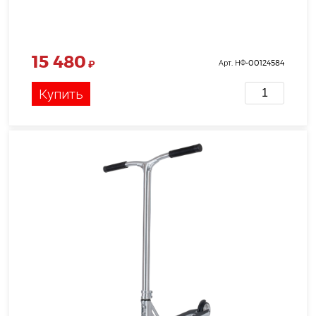
15 480
₽
Арт. НФ-00124584
Купить