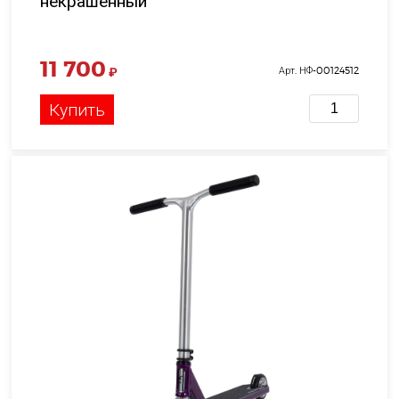
некрашенный
11 700
₽
Арт. НФ-00124512
Купить