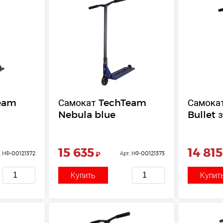
eam
Самокат TechTeam
Самока
Nebula blue
Bullet 
15 635
14 815
. НФ-00121372
₽
Арт. НФ-00121373
Купить
Купит