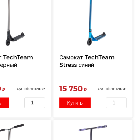
т TechTeam
Самокат TechTeam
чёрный
Stress синий
0
15 750
₽
Арт. НФ-00121632
₽
Арт. НФ-00121630
ь
Купить