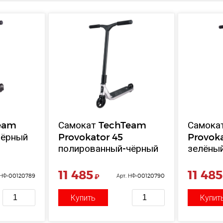
eam
Самокат TechTeam
Самока
чёрный
Provokator 45
Provoka
полированный-чёрный
зелёны
11 485
11 485
 НФ-00120789
₽
Арт. НФ-00120790
Купить
Купит