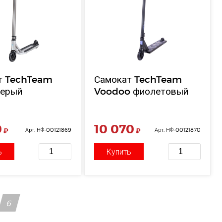
т TechTeam
Самокат TechTeam
серый
Voodoo фиолетовый
0
10 070
₽
Арт. НФ-00121869
₽
Арт. НФ-00121870
ь
Купить
6