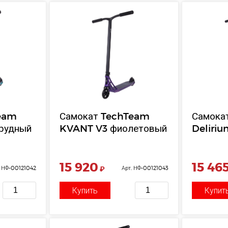
eam
Самокат TechTeam
Самока
рудный
KVANT V3 фиолетовый
Deliriu
15 920
15 46
. НФ-00121042
₽
Арт. НФ-00121043
Купить
Купит