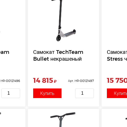
eam
Самокат TechTeam
Самока
Bullet некрашеный
Stress 
14 815
15 75
. НФ-00121496
₽
Арт. НФ-00121497
Купить
Купит