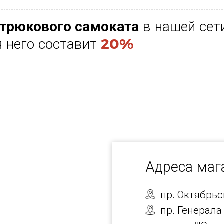
трюкового самоката
в нашей се
я него составит
20%
Адреса ма
пр. Октябрь
пр. Генерала