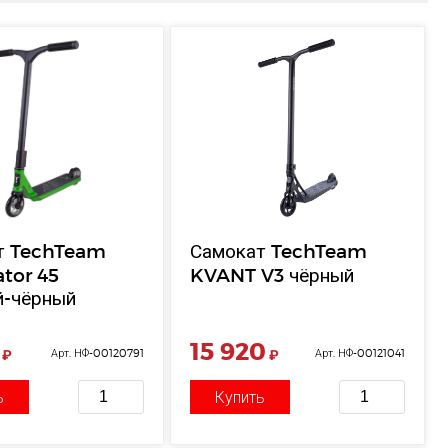
т TechTeam
Самокат TechTeam
tor 45
KVANT V3 чёрный
й-чёрный
15 920
₽
Арт. НФ-00120791
₽
Арт. НФ-00121041
ь
Купить