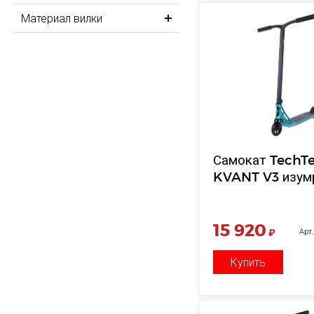
Материал вилки
Самокат TechT
KVANT V3 изум
15 920
₽
Арт
Купить