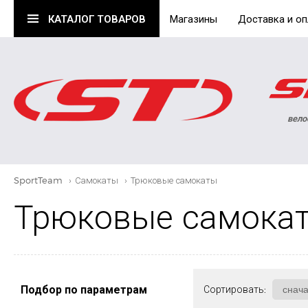
КАТАЛОГ
ТОВАРОВ
Магазины
Доставка и оп
вело
SportTeam
›
Самокаты
›
Трюковые самокаты
Трюковые самока
Подбор по параметрам
Сортировать: