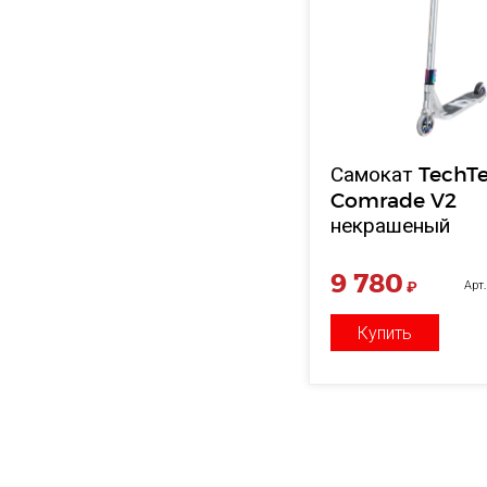
Самокат TechT
Comrade V2
некрашеный
9 780
₽
Арт
Купить