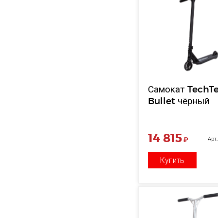
Самокат TechT
Bullet чёрный
14 815
₽
Арт
Купить