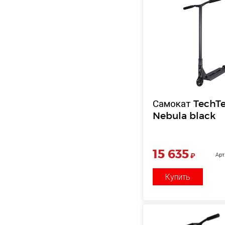
Самокат TechT
Nebula black
15 635
₽
Арт
Купить