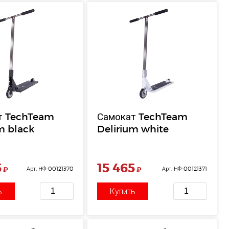
т TechTeam
Самокат TechTeam
m black
Delirium white
5
15 465
₽
Арт. НФ-00121370
₽
Арт. НФ-00121371
ь
Купить