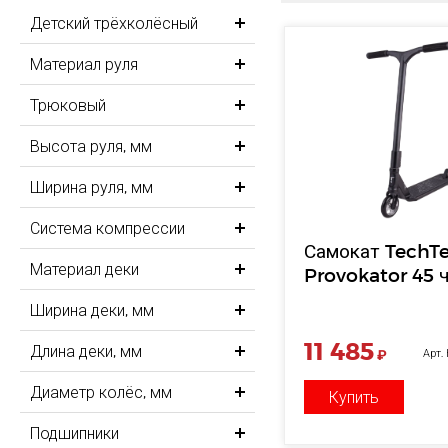
Детский трёхколёсный
Материал руля
Трюковый
Высота руля, мм
Ширина руля, мм
Система компрессии
Самокат TechT
Материал деки
Provokator 45 
Ширина деки, мм
11 485
Длина деки, мм
₽
Арт.
Диаметр колёс, мм
Купить
Подшипники