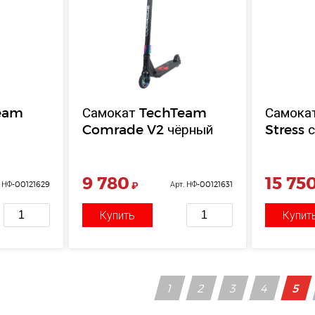
eam
Самокат TechTeam
Самока
Comrade V2 чёрный
Stress 
9 780
15 75
. НФ-00121629
₽
Арт. НФ-00121631
Купить
Купит
1
2
3
4
5