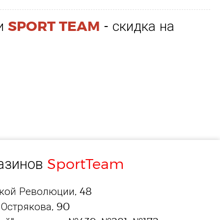
ти
SPORT TEAM
- скидка на
газинов
SportTeam
ской Революции, 48
 Острякова, 90