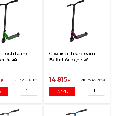
т TechTeam
Самокат TechTeam
зелёный
Bullet бордовый
14 815
₽
Арт. НФ-00121494
₽
Арт. НФ-00121495
ь
Купить