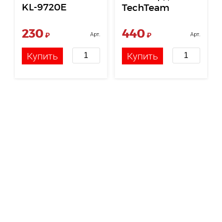
KL-9720E
TechTeam
зелёный 154059
230
440
₽
Арт.
₽
Арт.
НФ-00004248
НФ-00119083
Купить
Купить