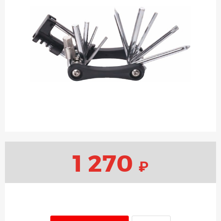
1 270
₽