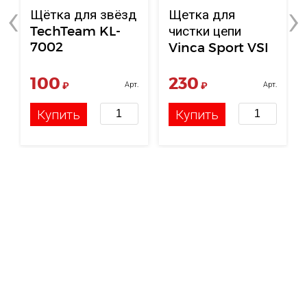
‹
›
Щётка для звёзд
Щетка для
TechTeam KL-
чистки цепи
7002
Vinca Sport VSI
29
100
230
₽
Арт.
₽
Арт.
НФ-00119080
НФ-00005208
Купить
Купить