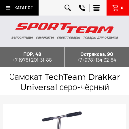
КАТАЛОГ
0
велосипеды
самокаты
спорттовары
товары для отдыха
ПОР, 48
Острякова, 90
+7 (978) 201-31-88
+7 (978) 134-32-84
Самокат TechTeam Drakkar
Universal серо-чёрный