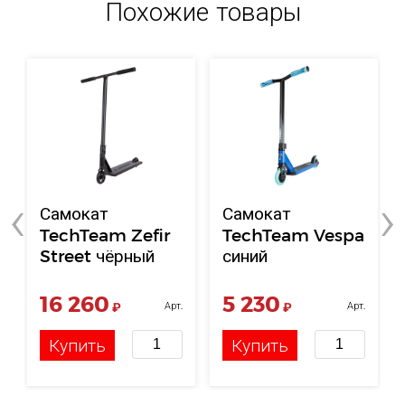
Похожие товары
‹
›
Самокат
Самокат
TechTeam Zefir
TechTeam Vespa
Street чёрный
синий
16 260
5 230
₽
Арт.
₽
Арт.
НФ-00120794
НФ-00004175
Купить
Купить