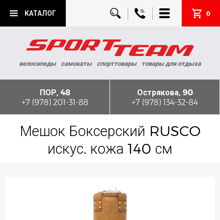
КАТАЛОГ
0
велосипеды
самокаты
спорттовары
товары для отдыха
ПОР, 48
Острякова, 90
+7 (978) 201-31-88
+7 (978) 134-32-84
Мешок Боксерский RUSCO
искус. кожа 140 см