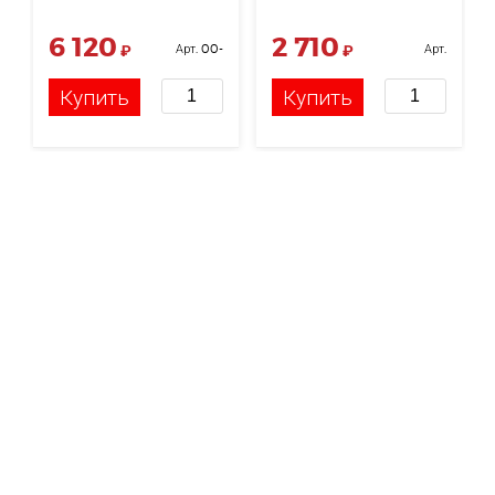
150 см
6 120
2 710
₽
Арт. 00-
₽
Арт.
00003611
НФ-00005830
Купить
Купить