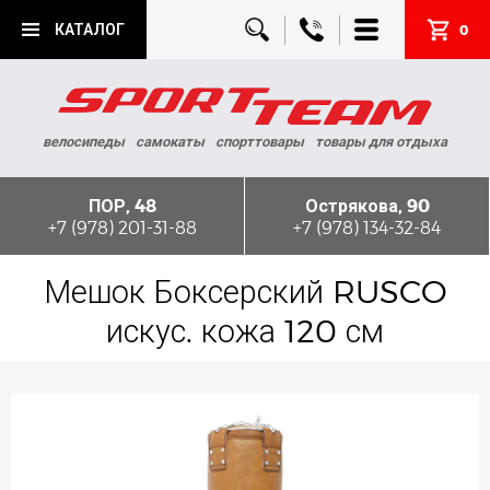
КАТАЛОГ
0
велосипеды
самокаты
спорттовары
товары для отдыха
ПОР, 48
Острякова, 90
+7 (978) 201-31-88
+7 (978) 134-32-84
Мешок Боксерский RUSCO
искус. кожа 120 см