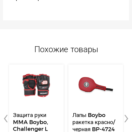
Похожие товары
‹
›
Защита руки
Лапы Boybo
MMA Boybo,
ракетка красно/
Challenger L
черная BP-4724