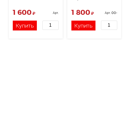
красные
1 600
1 800
₽
Арт.
₽
Арт. 00-
НФ-00005823
00001365
Купить
Купить