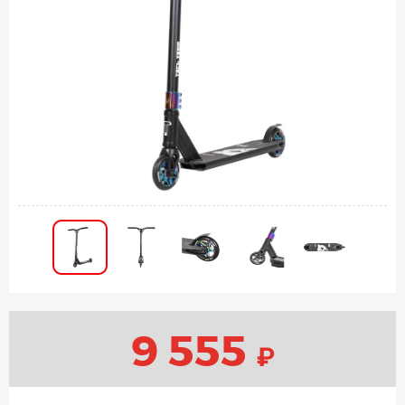
9 555
₽