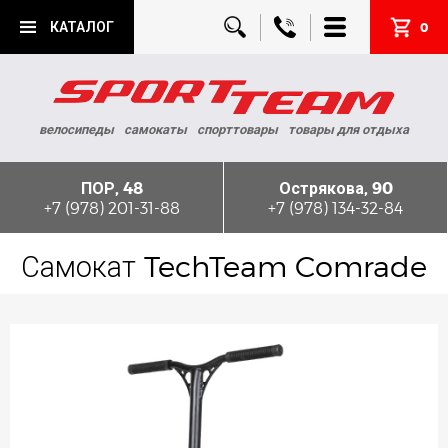
КАТАЛОГ
0
велосипеды
самокаты
спорттовары
товары для отдыха
ПОР, 48
Острякова, 90
+7 (978) 201-31-88
+7 (978) 134-32-84
Самокат TechTeam Comrade