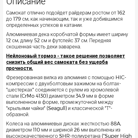
Описание
Самокат отлично подойдет райдерам ростом от 162
до 179 см, как начинающим, так и уже добившимся
определенных успехов в катании.
Алюминиевая дека коробчатой формы имеет ширину
12 см, длину 52 см и футспейс 37 см. Передняя
скошенная часть деки заварена.
Нейлоновый тормоз - такое решение позволяет
снизить общий вес самоката без ущерба
прочности.
Фрезерованная вилка из алюминия с помощью HIC-
компрессии с двухболтовым зажимом на болтах-
"шестерках" соединяется с рулем из хромолевой
стали (CrMo 4130) диаметром 34,9 мм в форме
выполненном в форме, промежуточной между
"крыльями чайки" (Seagull) и классической "Т"-
образной.
Колеса на алюминиевых дисках жесткостью 88A,
диаметром 110 мм и шириной 26 мм выполнены из
высококачественного SHR-полиуретана ("Super High