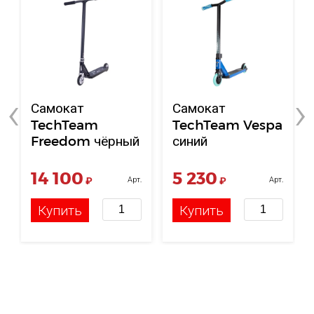
‹
›
Самокат
Самокат
TechTeam
TechTeam Vespa
Freedom чёрный
синий
14 100
5 230
₽
Арт.
₽
Арт.
НФ-00120556
НФ-00004175
Купить
Купить