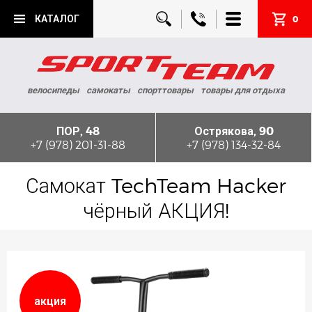
КАТАЛОГ
0
велосипеды
самокаты
спорттовары
товары для отдыха
ПОР, 48
Острякова, 90
+7 (978) 201-31-88
+7 (978) 134-32-84
Самокат TechTeam Hacker
чёрный АКЦИЯ!
акция