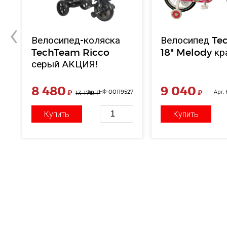
‹
Велосипед-коляска
Велосипед T
TechTeam Ricco
18" Melody кр
серый АКЦИЯ!
8 480
9 040
74
₽
Арт. НФ-00119527
₽
Арт.
13 170
₽
Купить
Купить