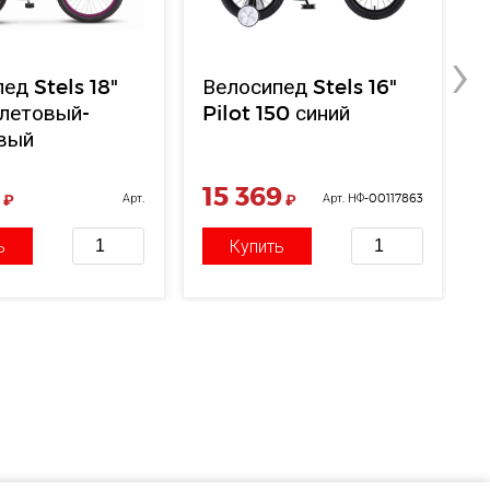
›
ед Stels 18"
Велосипед Stels 16"
олетовый-
Pilot 150 синий
вый
5
15 369
₽
Арт.
₽
Арт. НФ-00117863
НФ-00000402
ь
Купить