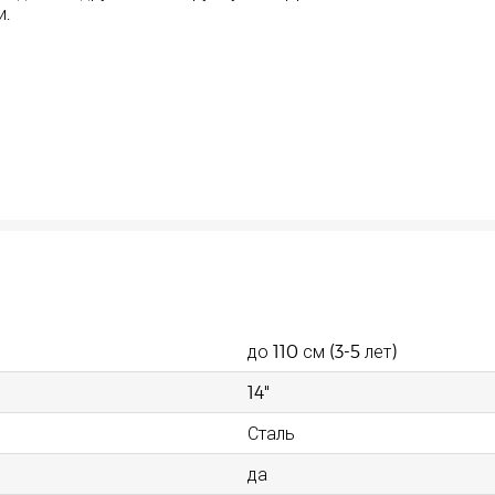
и.
до 110 см (3-5 лет)
14"
Сталь
да