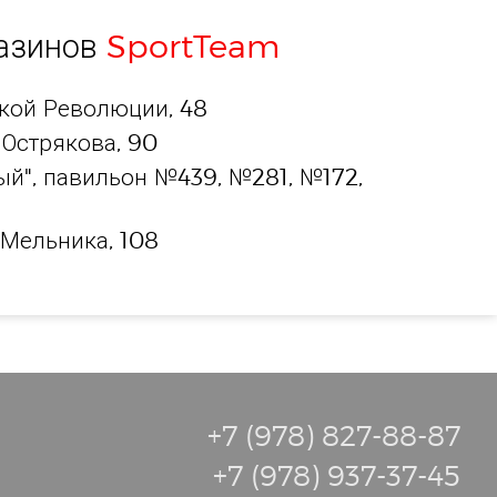
газинов
SportTeam
ской Революции, 48
 Острякова, 90
й", павильон №439, №281, №172,
 Мельника, 108
+7 (978) 827-88-87
+7 (978) 937-37-45