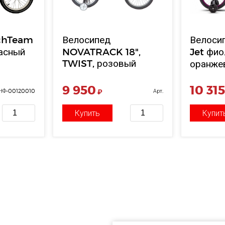
echTeam
Велосипед
Велосип
асный
NOVATRACK 18",
Jet фи
TWIST, розовый
оранже
9 950
10 31
 НФ-00120010
₽
Арт.
НФ-00000085
Купить
Купит