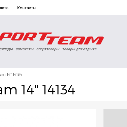
лата
Контакты
сипеды
самокаты
спорттовары
товары для отдыха
am 14" 14134
m 14" 14134