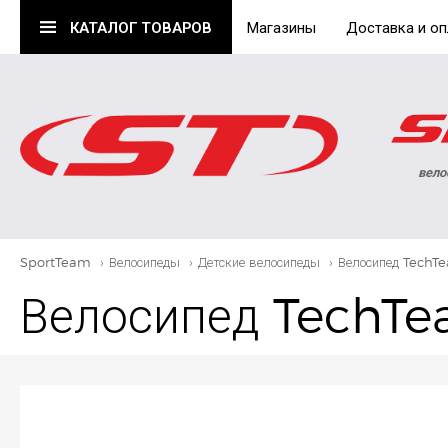
КАТАЛОГ
ТОВАРОВ
Магазины
Доставка и оп
вело
SportTeam
›
Велосипеды
›
Детские велосипеды
›
Велосипед TechTe
Велосипед TechTea