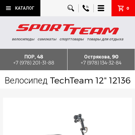
КАТАЛОГ
0
велосипеды
самокаты
спорттовары
товары для отдыха
ПОР, 48
Острякова, 90
+7 (978) 201-31-88
+7 (978) 134-32-84
Велосипед TechTeam 12" 12136