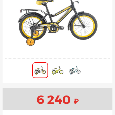
6 240
₽