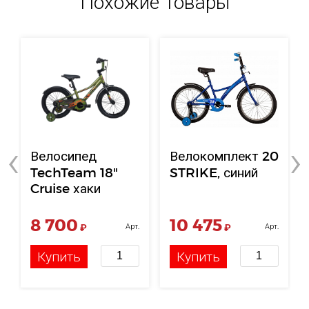
Похожие товары
‹
›
Велосипед
Велокомплект 20
TechTeam 18"
STRIKE, синий
Cruise хаки
8 700
10 475
₽
Арт.
₽
Арт.
НФ-00121293
НФ-00118588
Купить
Купить