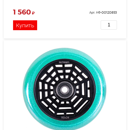
1 560
₽
Арт. НФ-00120853
Купить