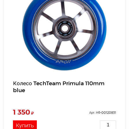
Колесо TechTeam Primula 110mm
blue
1 350
₽
Арт. НФ-00120831
Купить