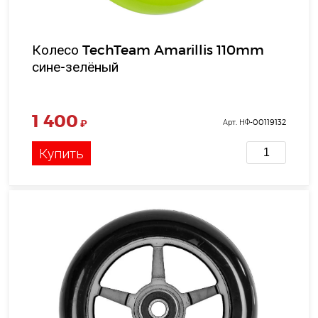
Колесо TechTeam Amarillis 110mm
сине-зелёный
1 400
₽
Арт. НФ-00119132
Купить