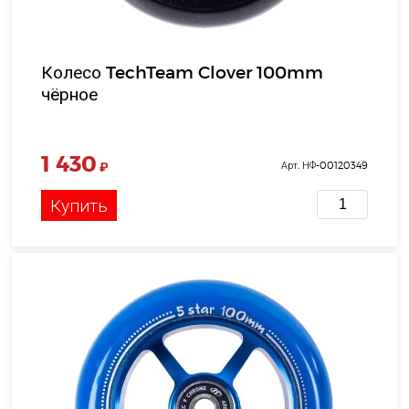
Колесо TechTeam Clover 100mm
чёрное
1 430
₽
Арт. НФ-00120349
Купить