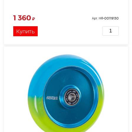
1 360
₽
Арт. НФ-00119130
Купить