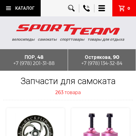
КАТАЛОГ
0
велосипеды
самокаты
спорттовары
товары для отдыха
ПОР, 48
Острякова, 90
+7 (978) 201-31-88
+7 (978) 134-32-84
Запчасти для самоката
263 товара