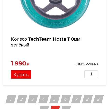
Колесо TechTeam Hosta 110мм
зелёный
1 990
₽
Арт. НФ-00118295
Купить
1
2
3
4
5
6
7
8
9