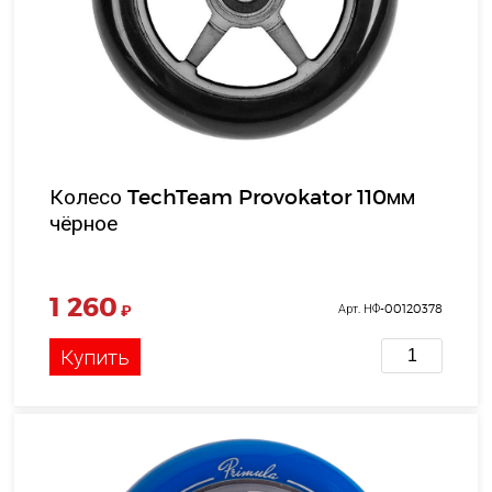
Колесо TechTeam Provokator 110мм
чёрное
1 260
₽
Арт. НФ-00120378
Купить