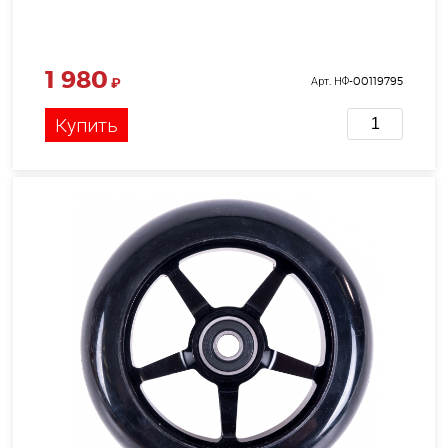
1 980
₽
Арт. НФ-00119795
Купить