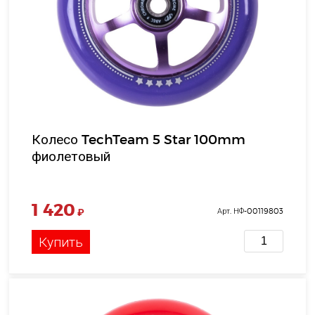
Колесо TechTeam 5 Star 100mm
фиолетовый
1 420
₽
Арт. НФ-00119803
Купить