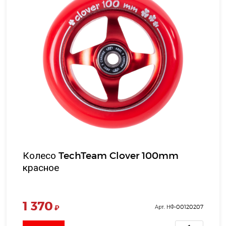
Колесо TechTeam Clover 100mm
красное
1 370
₽
Арт. НФ-00120207