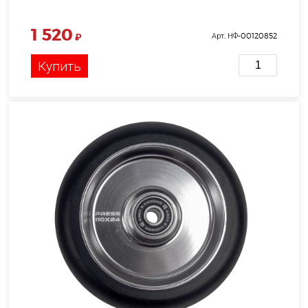
1 520
₽
Арт. НФ-00120852
Купить