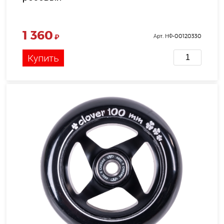
1 360
₽
Арт. НФ-00120330
Купить