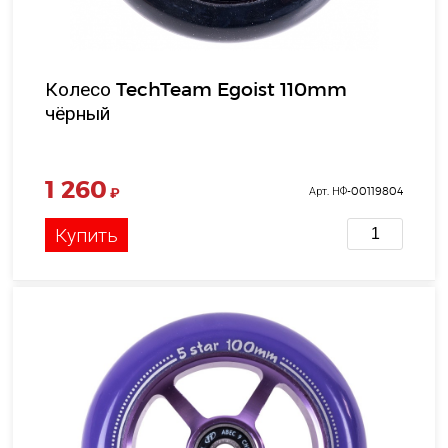
Колесо TechTeam Egoist 110mm
чёрный
1 260
₽
Арт. НФ-00119804
Купить