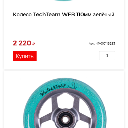
Колесо TechTeam WEB 110мм зелёный
2 220
₽
Арт. НФ-00118293
Купить