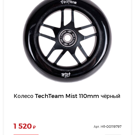
Колесо TechTeam Mist 110mm чёрный
1 520
₽
Арт. НФ-00119797