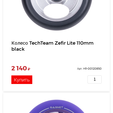
Колесо TechTeam Zefir Lite 110mm
black
2 140
₽
Арт. НФ-00120850
Купить