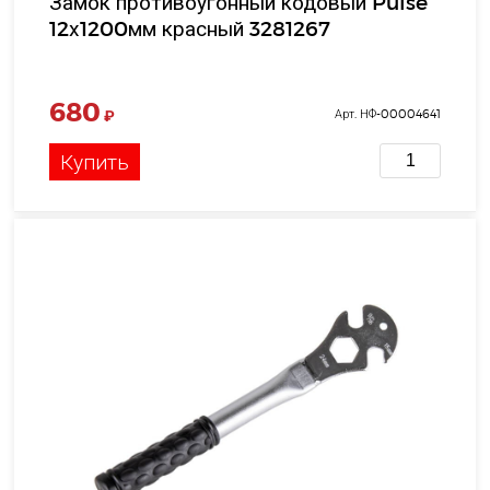
Замок противоугонный кодовый Pulse
12х1200мм красный 3281267
680
₽
Арт. НФ-00004641
Купить