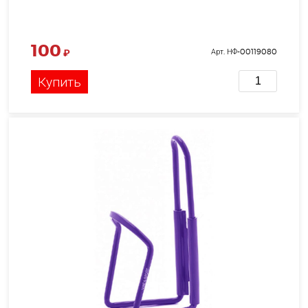
100
₽
Арт. НФ-00119080
Купить