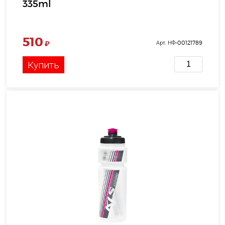
335ml
510
₽
Арт. НФ-00121789
Купить