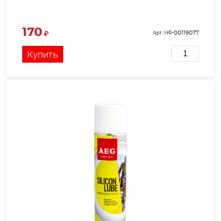
170
₽
Арт. НФ-00119077
Купить