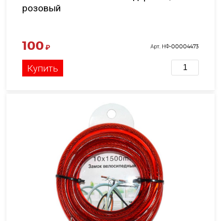
розовый
100
₽
Арт. НФ-00004473
Купить