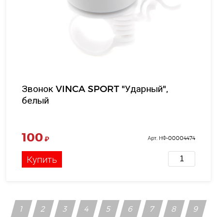
Звонок VINCA SPORT "Ударный",
белый
100
₽
Арт. НФ-00004474
Купить
1
2
3
4
5
6
7
8
9