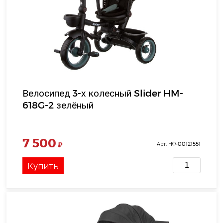
Велосипед 3-х колесный Slider HM-
618G-2 зелёный
7 500
₽
Арт. НФ-00121551
Купить