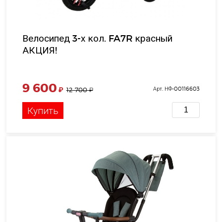
Велосипед 3-х кол. FA7R красный
АКЦИЯ!
9 600
₽
Арт. НФ-00116603
12 700
₽
Купить