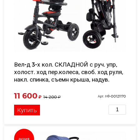
Вел-д 3-х кол. СКЛАДНОЙ с руч. упр,
холост. ход пер.колеса, своб. ход руля,
накл. спинка, съемн крыша, надув.
шины 10'и8' цвет красный в/к 58*35*39
см
11 600
₽
Арт. НФ-00121170
14 200
₽
Купить
акция