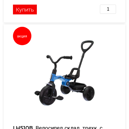
Купить
акция
LH510B, Велосипед склад. трехк. с