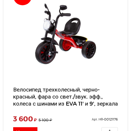
Велосипед трехколесный, черно-
красный, фара со свет./звук. эфф.,
колеса с шинами из EVA 11' и 9', зеркала
задн. вида, ручка для переноски,в/к
78*58*40
3 600
₽
Арт. НФ-00121176
5 100
₽