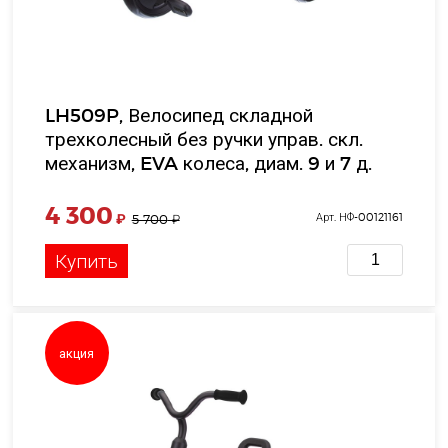
LH509P, Велосипед складной
трехколесный без ручки управ. скл.
механизм, EVA колеса, диам. 9 и 7 д.
корзина, цв. розовый, в/к в/к 39*37*32
см
4 300
₽
Арт. НФ-00121161
5 700
₽
Купить
акция