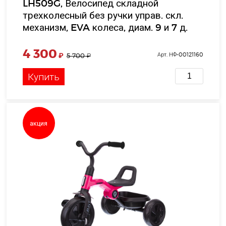
LH509G, Велосипед складной
трехколесный без ручки управ. скл.
механизм, EVA колеса, диам. 9 и 7 д.
корзина, цв. серый, в/к
4 300
₽
Арт. НФ-00121160
5 700
₽
Купить
акция