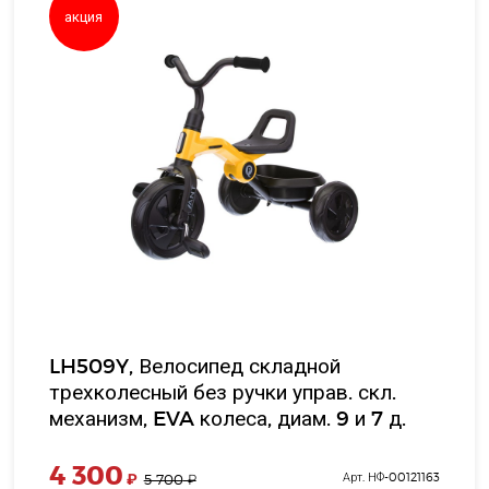
акция
LH509Y, Велосипед складной
трехколесный без ручки управ. скл.
механизм, EVA колеса, диам. 9 и 7 д.
корзина, цв. желтый, в/к 39*37*32 см
4 300
₽
Арт. НФ-00121163
5 700
₽