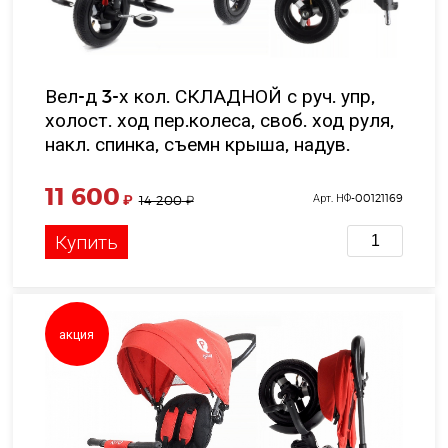
Вел-д 3-х кол. СКЛАДНОЙ с руч. упр,
холост. ход пер.колеса, своб. ход руля,
накл. спинка, съемн крыша, надув.
шины 10'и8' цвет серый в/к 58*35*39 см
11 600
₽
Арт. НФ-00121169
14 200
₽
Купить
акция