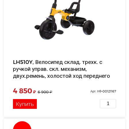
LH510Y, Велосипед склад. трехк. с
ручкой управ. скл. механизм,
двух.ремень, холостой ход переднего
колеса, EVA колеса, 9 и 7', цв. желтый,
в/к 52*37*25 см
4 850
₽
Арт. НФ-00121167
6 900
₽
Купить