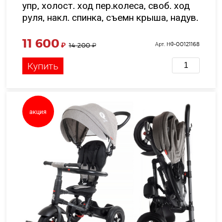
упр, холост. ход пер.колеса, своб. ход
руля, накл. спинка, съемн крыша, надув.
шины 10'и8' цвет зеленый в/к 58*35*39
см
11 600
₽
Арт. НФ-00121168
14 200
₽
Купить
акция