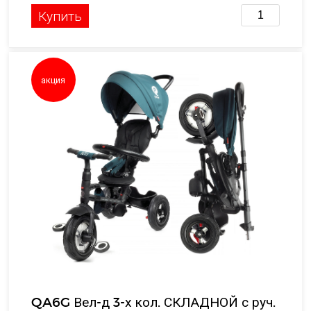
Купить
акция
QA6G Вел-д 3-х кол. СКЛАДНОЙ с руч.