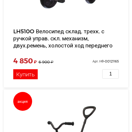
LH510O Велосипед склад. трехк. с
ручкой управ. скл. механизм,
двух.ремень, холостой ход переднего
колеса, EVA колеса, 9 и 7', цв. зеленый,
в/к 52*37*25 см
4 850
₽
Арт. НФ-00121165
6 900
₽
Купить
акция