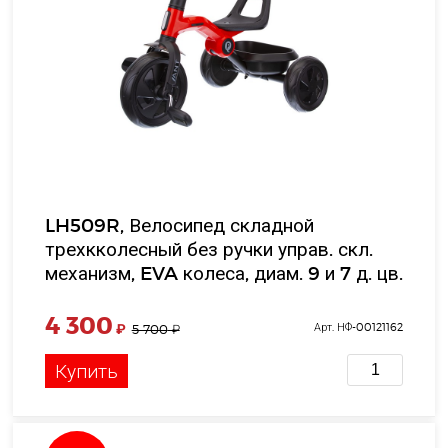
LH509R, Велосипед складной
трехкколесный без ручки управ. скл.
механизм, EVA колеса, диам. 9 и 7 д. цв.
красный, корзина, в/к 39*37*32 см
4 300
₽
Арт. НФ-00121162
5 700
₽
Купить