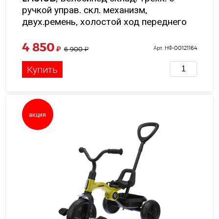
ручкой управ. скл. механизм,
двух.ремень, холостой ход переднего
колеса, EVA колеса, 9 и 7', цв. голубой,
в/к 52*37*25 см
4 850
₽
Арт. НФ-00121164
6 900
₽
Купить
акция