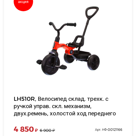
акция
LH510R, Велосипед склад. трехк. с
ручкой управ. скл. механизм,
двух.ремень, холостой ход переднего
колеса, EVA колеса, 9 и 7', цв. красный,
в/к 52*37*25 см
4 850
₽
Арт. НФ-00121166
6 900
₽