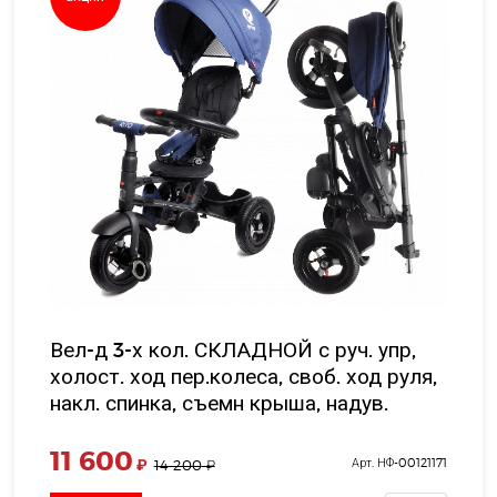
Вел-д 3-х кол. СКЛАДНОЙ с руч. упр,
холост. ход пер.колеса, своб. ход руля,
накл. спинка, съемн крыша, надув.
шины 10'и8' цвет синий в/к 58*35*39 см
11 600
₽
Арт. НФ-00121171
14 200
₽