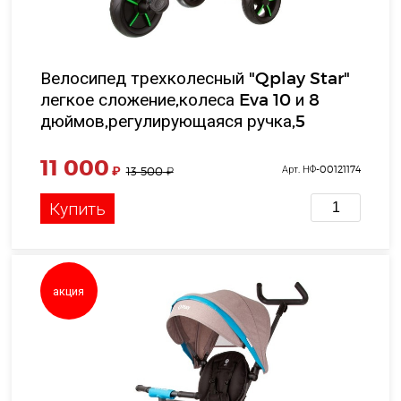
Велосипед трехколесный "Qplay Star"
легкое сложение,колеса Eva 10 и 8
дюймов,регулирующаяся ручка,5
точ.ремень безопасности, серо-зелён.в/
к 32*58*42см
11 000
₽
Арт. НФ-00121174
13 500
₽
Купить
акция