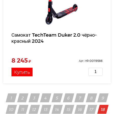
Самокат TechTeam Duker 2.0 чёрно-
красный 2024
8 245
₽
Арт. НФ-00119588
Купить
1
2
3
4
5
6
7
8
9
10
11
12
13
14
15
16
17
18