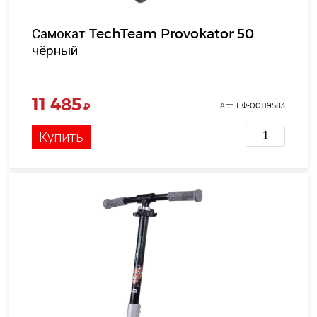
Самокат TechTeam Provokator 50
чёрный
11 485
₽
Арт. НФ-00119583
Купить