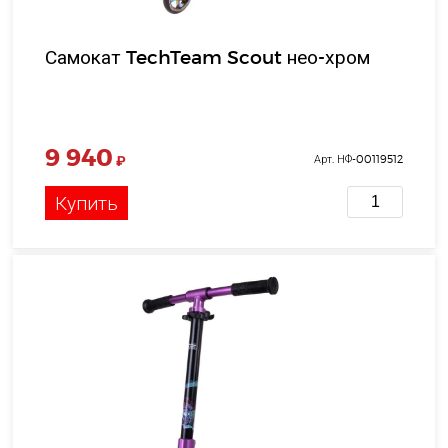
Самокат TechTeam Scout нео-хром
9 940
₽
Арт. НФ-00119512
Купить