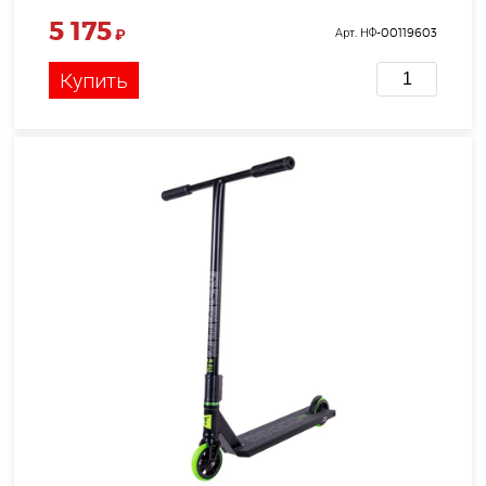
5 175
₽
Арт. НФ-00119603
Купить