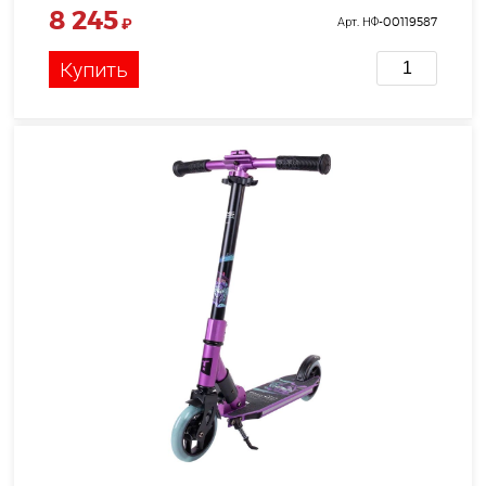
8 245
₽
Арт. НФ-00119587
Купить