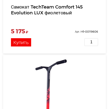
Самокат TechTeam Comfort 145
Evolution LUX фиолетовый
5 175
₽
Арт. НФ-00119606
Купить