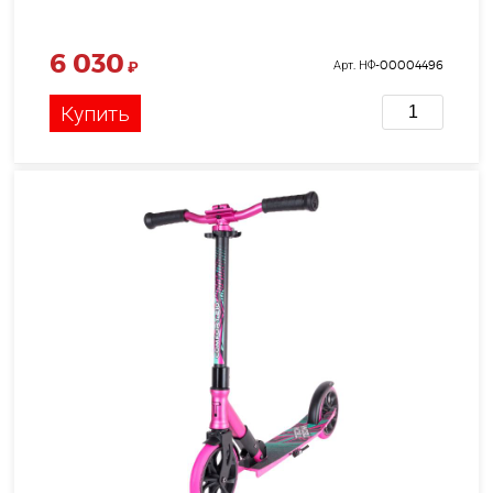
6 030
₽
Арт. НФ-00004496
Купить