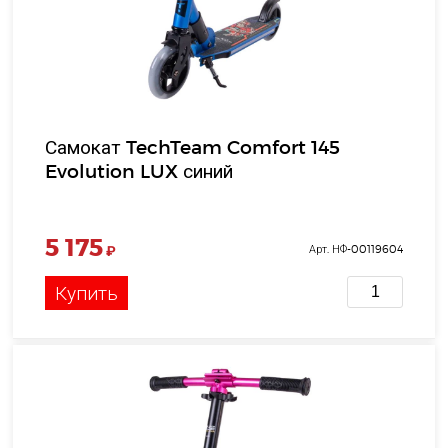
Самокат TechTeam Comfort 145
Evolution LUX синий
5 175
₽
Арт. НФ-00119604
Купить