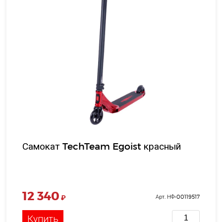
Самокат TechTeam Egoist красный
12 340
₽
Арт. НФ-00119517
Купить