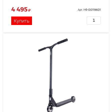
4 495
₽
Арт. НФ-00119601
Купить