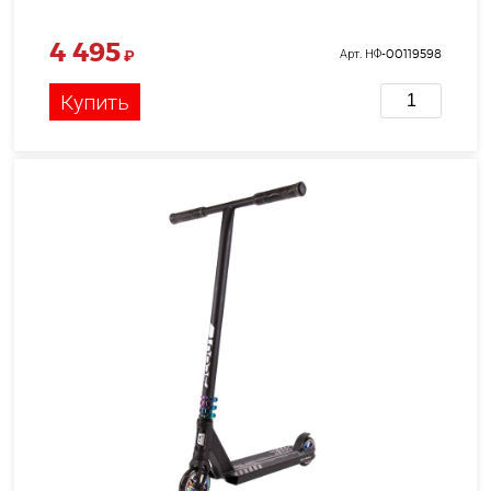
4 495
₽
Арт. НФ-00119598
Купить