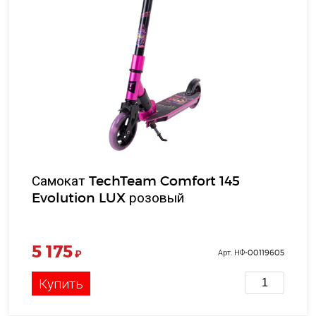
Самокат TechTeam Comfort 145
Evolution LUX розовый
5 175
₽
Арт. НФ-00119605
Купить