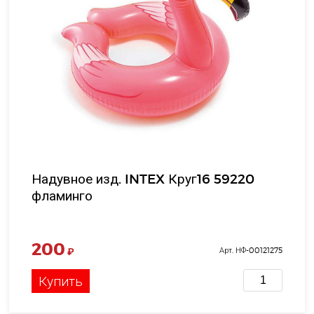
Надувное изд. INTEX Круг16 59220
фламинго
200
₽
Арт. НФ-00121275
Купить