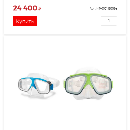
24 400
₽
Арт. НФ-00118084
Купить