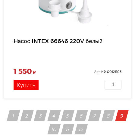
Насос INTEX 66646 220V белый
1 550
₽
Арт. НФ-00121105
Купить
1
2
3
4
5
6
7
8
9
10
11
12