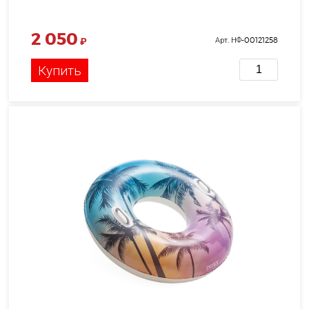
2 050
₽
Арт. НФ-00121258
Купить