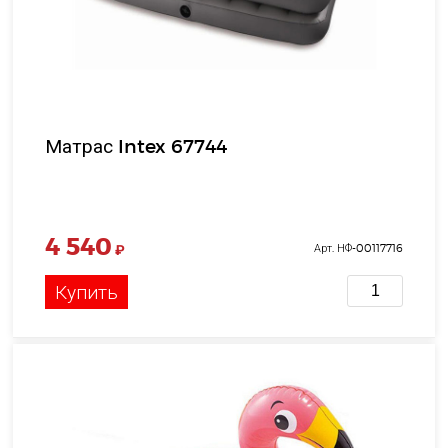
Матрас Intex 67744
4 540
₽
Арт. НФ-00117716
Купить