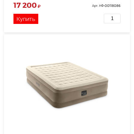
17 200
₽
Арт. НФ-00118086
Купить