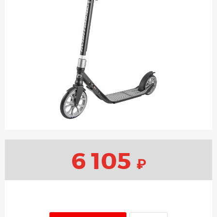
6 105
₽