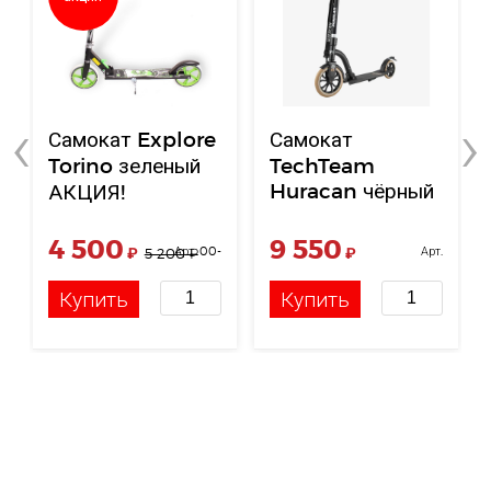
‹
›
Самокат Explore
Самокат
Torino зеленый
TechTeam
Huracan чёрный
АКЦИЯ!
4 500
9 550
₽
Арт. 00-
₽
Арт.
5 200
₽
00001871
НФ-00000514
Купить
Купить