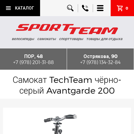
КАТАЛОГ
0
велосипеды
самокаты
спорттовары
товары для отдыха
ПОР, 48
Острякова, 90
+7 (978) 201-31-88
+7 (978) 134-32-84
Самокат TechTeam чёрно-
серый Avantgarde 200