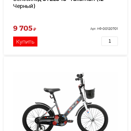
Черный)
9 705
₽
Арт. НФ-00120701
Купить