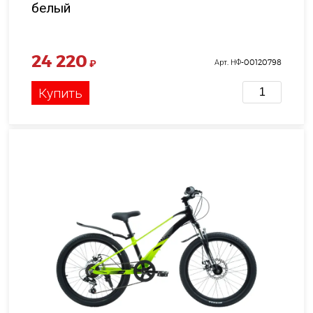
белый
24 220
₽
Арт. НФ-00120798
Купить