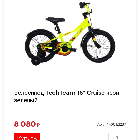
Велосипед TechTeam 16" Cruise неон-
зеленый
8 080
₽
Арт. НФ-00121287
Купить