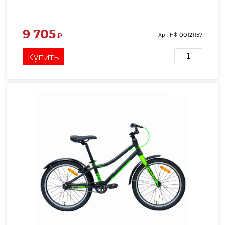
9 705
₽
Арт. НФ-00121157
Купить