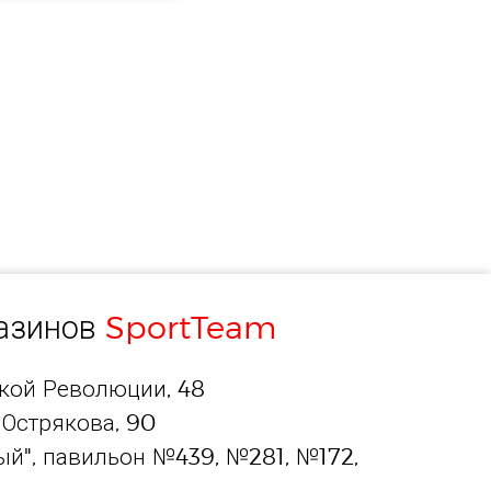
газинов
SportTeam
ской Революции, 48
 Острякова, 90
й", павильон №439, №281, №172,