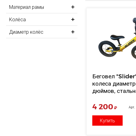
Материал рамы
Колёса
Диаметр колёс
Беговел "Slider
колеса диаметр
дюймов, стальн
рама, сиденье и
регулир. по выс
4 200
₽
Арт.
золотой, в/к 75
см
Купить