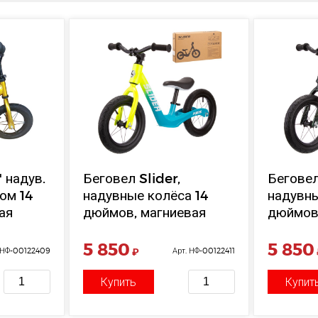
" надув.
Беговел Slider,
Беговел
ом 14
надувные колёса 14
надувны
ая
дюймов, магниевая
дюймов
 руль
рама, сиденье регулир.
рама, с
оте,
по высоте, цвет
по высо
5 850
5 850
 НФ-00122409
₽
Арт. НФ-00122411
*14*35
желтый, в/к 75*15*44 см
зеленый
см
Купить
Купит