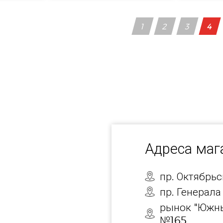
1
2
3
4
Адреса ма
пр. Октябрь
пр. Генерала
рынок "Южны
№165.