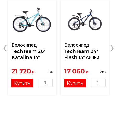
‹
›
Велосипед
Велосипед
TechTeam 26"
TechTeam 24"
Katalina 14"
Flash 13" синий
бирюзовый
21 720
17 060
₽
Арт.
₽
Арт.
НФ-00121622
НФ-00121324
Купить
Купить