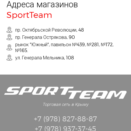
Адреса магазинов
SportTeam
пр. Октябрьской Революции, 48
пр. Генерала Острякова, 90
рынок "Южный", павильон №439, №281, №172,
№165.
ул. Генерала Мельника, 108
Торговая сеть в Крыму
+7 (978) 827-88-87
+7 (978) 937-37-45