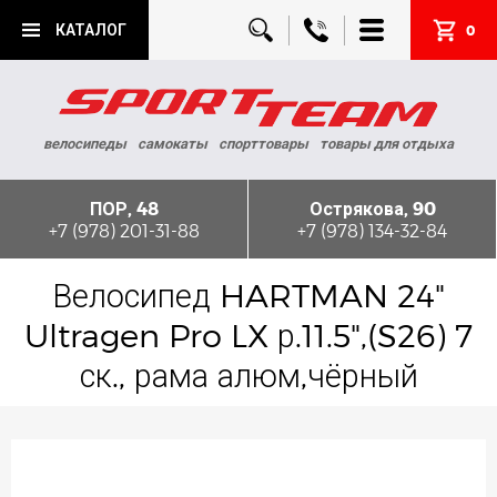
КАТАЛОГ
0
велосипеды
самокаты
спорттовары
товары для отдыха
ПОР, 48
Острякова, 90
+7 (978) 201-31-88
+7 (978) 134-32-84
Велосипед HARTMAN 24"
Ultragen Pro LX р.11.5",(S26) 7
ск., рама алюм,чёрный