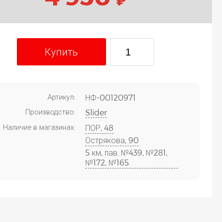
Купить
Артикул:
НФ-00120971
Производство:
Slider
Наличие в магазинах:
ПОР, 48
Острякова, 90
5 км, пав. №439, №281,
№172, №165.