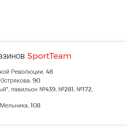
газинов
SportTeam
ской Революции, 48
 Острякова, 90
й", павильон №439, №281, №172,
 Мельника, 108