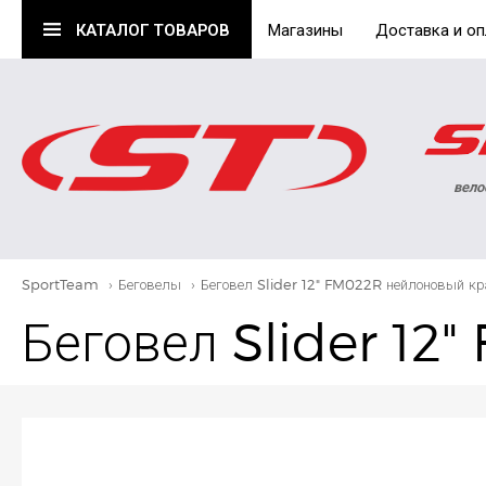
КАТАЛОГ
ТОВАРОВ
Магазины
Доставка и оп
вело
SportTeam
›
Беговелы
›
Беговел Slider 12" FM022R нейлоновый к
Беговел Slider 12