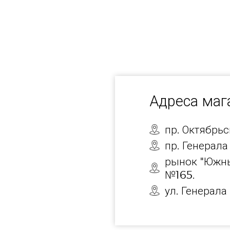
Адреса ма
пр. Октябрь
пр. Генерала
рынок "Южны
№165.
ул. Генерала