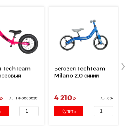
›
л TechTeam
Беговел TechTeam
розовый
Milano 2.0 синий
4 210
₽
Арт. НФ-00000201
₽
Арт. 00-
00000274
ь
Купить