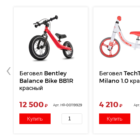
‹
Беговел Bentley
Беговел Tec
Balance Bike BB1R
Milano 1.0 кр
красный
12 500
4 210
71
₽
Арт. НФ-00119929
₽
Арт
Купить
Купить