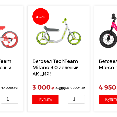
акция
hTeam
Беговел TechTeam
Бегове
асный
Milano 3.0 зеленый
Marco 
АКЦИЯ!
3 000
4 950
. НФ-00115891
₽
Арт. 00-00004159
4 200
₽
Купить
Купит