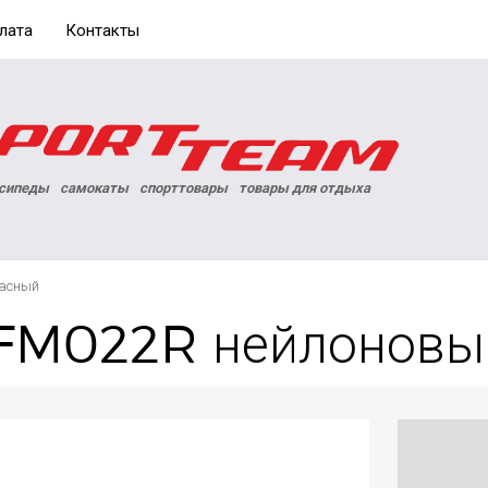
лата
Контакты
сипеды
самокаты
спорттовары
товары для отдыха
расный
" FM022R нейлонов