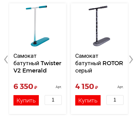
‹
›
Самокат
Самокат
батутный Twister
батутный ROTOR
V2 Emerald
серый
6 350
4 150
₽
Арт.
₽
Арт.
НФ-00124521
НФ-00124514
Купить
Купить