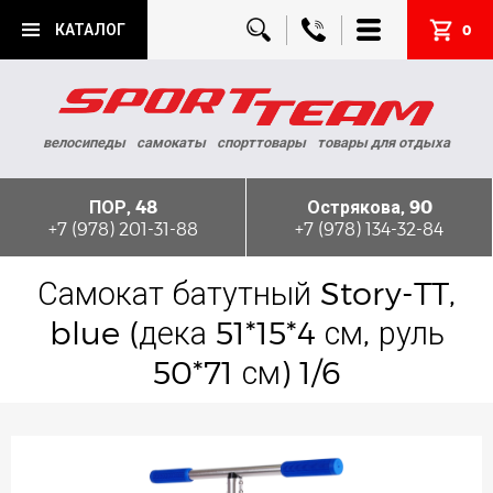
КАТАЛОГ
0
велосипеды
самокаты
спорттовары
товары для отдыха
ПОР, 48
Острякова, 90
+7 (978) 201-31-88
+7 (978) 134-32-84
Самокат батутный Story-TT,
blue (дека 51*15*4 см, руль
50*71 см) 1/6