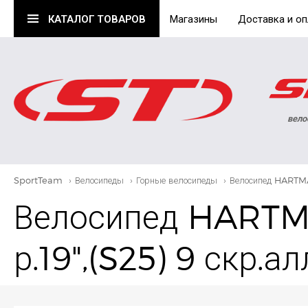
КАТАЛОГ
ТОВАРОВ
Магазины
Доставка и оп
вело
SportTeam
›
Велосипеды
›
Горные велосипеды
›
Велосипед HARTMA
Велосипед HARTMA
р.19",(S25) 9 скр.