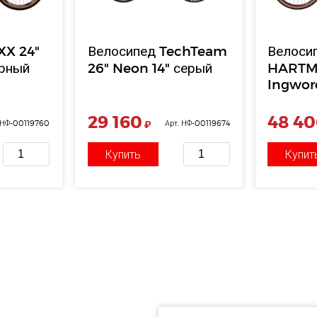
XX 24"
Велосипед TechTeam
Велоси
ёрный
26" Neon 14" серый
HARTM
Ingwor
disk р.2
скр.алл
29 160
48 4
 НФ-00119760
₽
Арт. НФ-00119674
чёрный
Купить
Купит