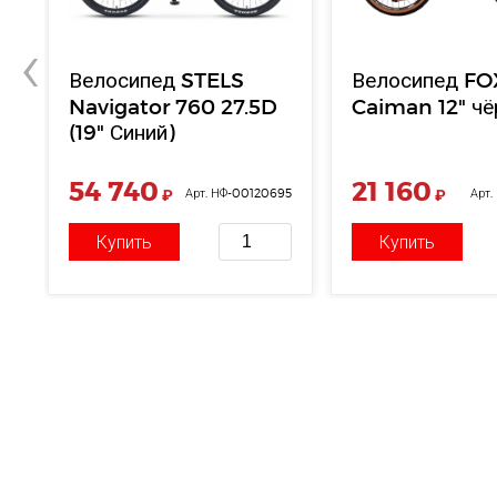
‹
Велосипед STELS
Велосипед FO
Navigator 760 27.5D
Caiman 12" ч
(19" Синий)
54 740
21 160
95
₽
Арт. НФ-00120695
₽
Арт.
Купить
Купить