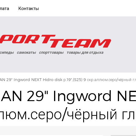
лата
Контакты
сипеды
самокаты
спорттовары
товары для отдыха
N 29" Ingword NEXT Hidro disk р.19",(S25) 9 скр.аллюм.серо/чёрный г
N 29" Ingword NEX
аллюм.серо/чёрный г