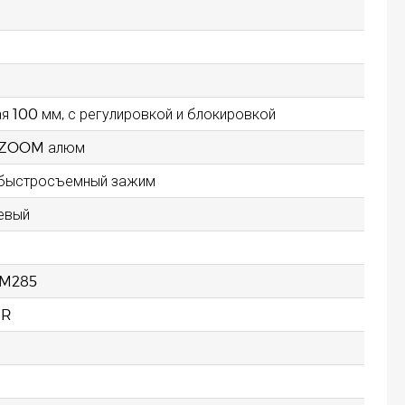
100 мм, с регулировкой и блокировкой
я ZOOM алюм
, быстросъемный зажим
евый
-M285
9R