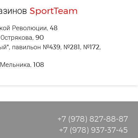
газинов
SportTeam
ской Революции, 48
 Острякова, 90
й", павильон №439, №281, №172,
 Мельника, 108
+7 (978) 827-88-87
+7 (978) 937-37-45