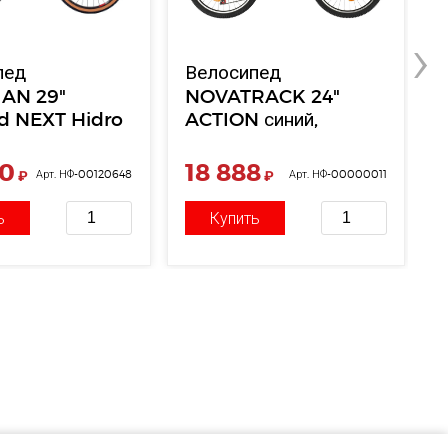
›
пед
Велосипед
AN 29"
NOVATRACK 24"
d NEXT Hidro
ACTION синий,
1",(S25) 9
стальная рама 12", 18
юм.серо/
скор., Shimano
00
18 888
₽
Арт. НФ-00120648
₽
Арт. НФ-00000011
 глянец
TZ500/RS35, V- brake
тор
ь
Купить