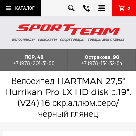
КАТАЛОГ
0
велосипеды
самокаты
спорттовары
товары для отдыха
ПОР, 48
Острякова, 90
+7 (978) 201-31-88
+7 (978) 134-32-84
Велосипед HARTMAN 27,5"
Hurrikan Pro LX HD disk р.19",
(V24) 16 скр.аллюм.серо/
чёрный глянец