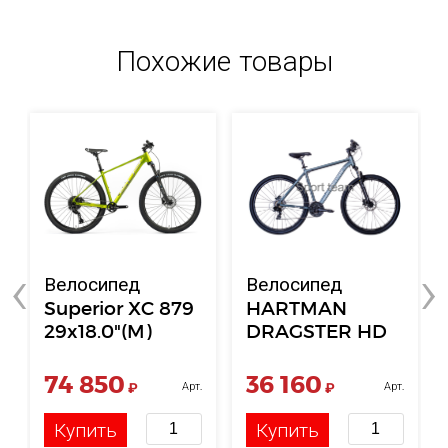
Похожие товары
‹
›
Велосипед
Велосипед
Superior XC 879
HARTMAN
29x18.0"(M)
DRAGSTER HD
Matte Lime
29" disk, размер
Metallic/Chrome
рамы: 21
74 850
36 160
₽
Арт.
₽
Арт.
Silver 2025
НФ-00123296
НФ-00120616
Купить
Купить