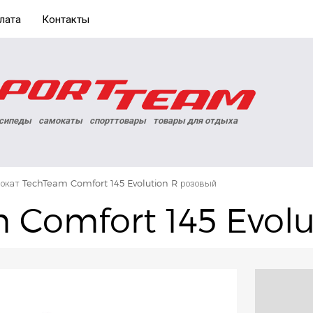
лата
Контакты
сипеды
самокаты
спорттовары
товары для отдыха
окат TechTeam Comfort 145 Evolution R розовый
 Comfort 145 Evolu