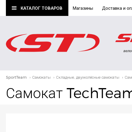
КАТАЛОГ
ТОВАРОВ
Магазины
Доставка и оп
вело
SportTeam
›
Самокаты
›
Складные, двухколёсные самокаты
›
Сам
Самокат TechTeam