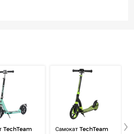
›
т TechTeam
Самокат TechTeam