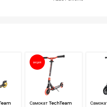
акция
hTeam
Самокат TechTeam
Самока