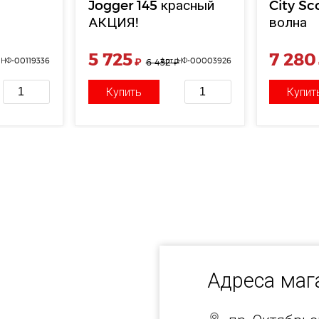
й
Jogger 145 красный
City Sc
АКЦИЯ!
волна
5 725
7 280
. НФ-00119336
₽
Арт. НФ-00003926
6 432
₽
Купить
Купит
Адреса ма