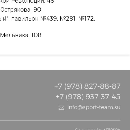
ской Революции, 48
 Острякова, 90
й", павильон №439, №281, №172,
 Мельника, 108
+7 (978) 827-88-87
+7 (978) 937-37-45
info@sport-team.su
Создание сайта -
ГЕОКОН