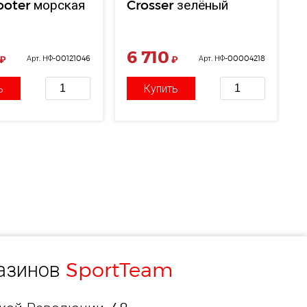
ooter морская
Crosser зелёный
6 710
₽
Арт. НФ-00121046
₽
Арт. НФ-00004218
ь
Купить
газинов
SportTeam