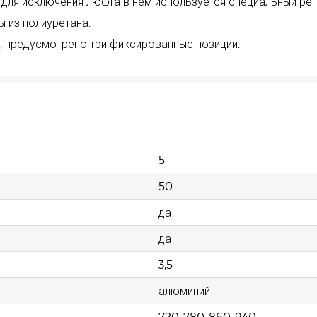
 для исключения люфта в нем используется специальный рег
 из полиуретана.
м, предусмотрено три фиксированные позиции.
5
50
да
да
3,5
алюминий
720-780-860-940