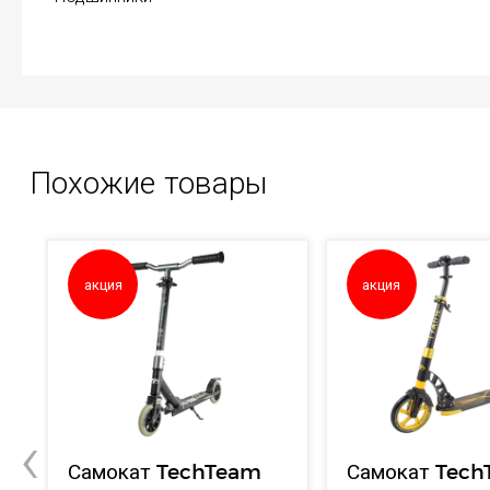
Похожие товары
акция
акция
‹
Самокат TechTeam
Самокат Tec