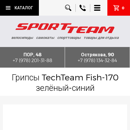
КАТАЛОГ
0
велосипеды
самокаты
спорттовары
товары для отдыха
ПОР, 48
Острякова, 90
+7 (978) 201-31-88
+7 (978) 134-32-84
Грипсы TechTeam Fish-170
зелёный-синий