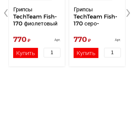
‹
›
Грипсы
Грипсы
TechTeam Fish-
TechTeam Fish-
170 фиолетовый
170 серо-
красный
770
770
₽
Арт.
₽
Арт.
НФ-00117494
НФ-00117492
Купить
Купить