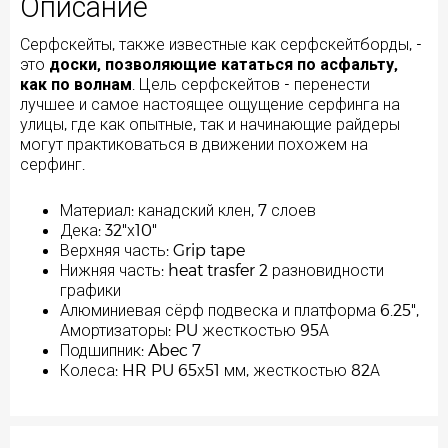
Описание
Серфскейты, также известные как серфскейтборды, -
это
доски, позволяющие кататься по асфальту,
как по волнам
. Цель серфскейтов - перенести
лучшее и самое настоящее ощущение серфинга на
улицы, где как опытные, так и начинающие райдеры
могут практиковаться в движении похожем на
серфинг.
Материал: канадский клен, 7 слоев
Дека: 32"х10"
Верхняя часть: Grip tape
Нижняя часть: heat trasfer 2 разновидности
графики
Алюминиевая сёрф подвеска и платформа 6.25",
Амортизаторы: PU жесткостью 95А
Подшипник: Abec 7
Колеса: HR PU 65х51 мм, жесткостью 82А