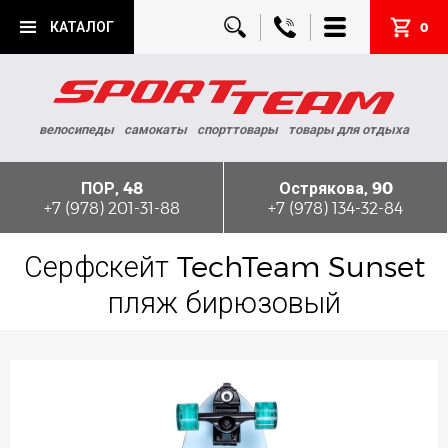
КАТАЛОГ
0
велосипеды
самокаты
спорттовары
товары для отдыха
ПОР, 48
Острякова, 90
+7 (978) 201-31-88
+7 (978) 134-32-84
Серфскейт TechTeam Sunset
пляж бирюзовый