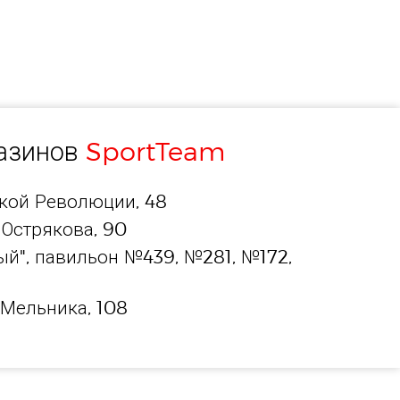
газинов
SportTeam
ской Революции, 48
 Острякова, 90
й", павильон №439, №281, №172,
 Мельника, 108