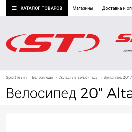
КАТАЛОГ
ТОВАРОВ
Магазины
Доставка и оп
вело
SportTeam
›
Велосипеды
›
Складные велосипеды
›
Велосипед 20" A
Велосипед 20" Alta