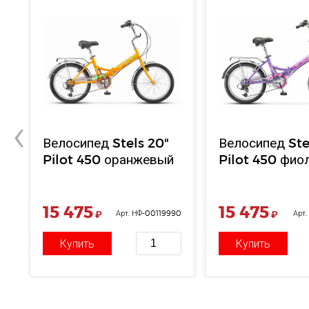
‹
Велосипед Stels 20"
Велосипед Ste
Pilot 450 оранжевый
Pilot 450 фио
15 475
15 475
91
₽
Арт. НФ-00119990
₽
Арт
Купить
Купить