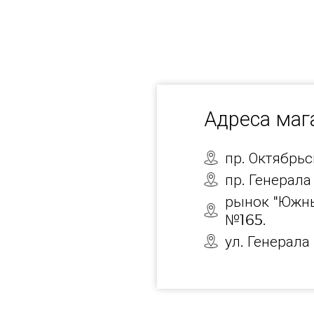
Адреса ма
пр. Октябрь
пр. Генерала
рынок "Южны
№165.
ул. Генерала