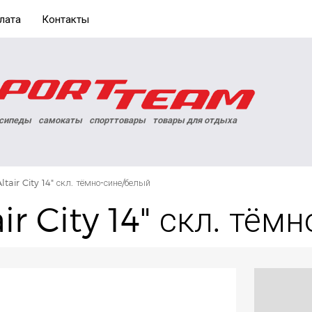
лата
Контакты
сипеды
самокаты
спорттовары
товары для отдыха
ltair City 14" скл. тёмно-сине/белый
ir City 14" скл. тём