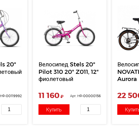
ls 20"
Велосипед Stels 20"
Велоси
летовый
Pilot 310 20" Z011, 12"
NOVAT
фиолетовый
Aurora
складно
коричн
11 160
22 50
. НФ-00119992
₽
Арт. НФ-00000156
Купить
Купит