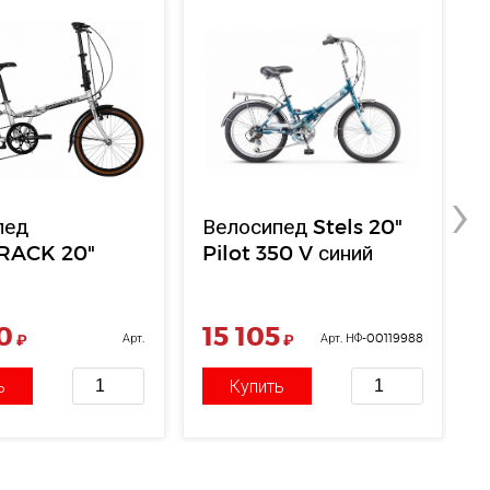
›
пед
Велосипед Stels 20"
RACK 20"
Pilot 350 V синий
й,серо-
евый,6ск
0
15 105
₽
Арт.
₽
Арт. НФ-00119988
НФ-00000476
ь
Купить