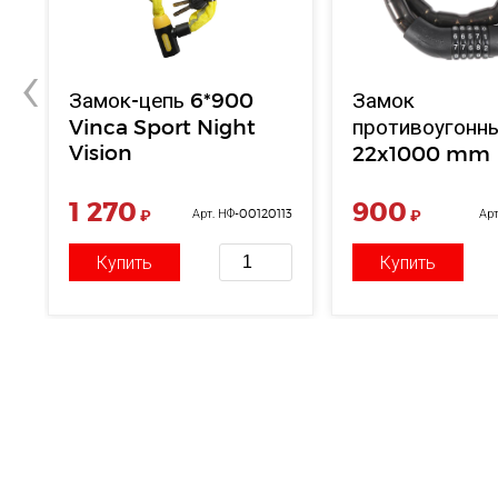
‹
Замок-цепь 6*900
Замок
Vinca Sport Night
противоугонн
Vision
22x1000 mm
1 270
900
64
₽
Арт. НФ-00120113
₽
Арт
Купить
Купить