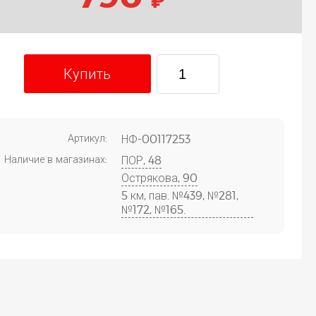
Купить
Артикул:
НФ-00117253
Наличие в магазинах:
ПОР, 48
Острякова, 90
5 км, пав. №439, №281,
№172, №165.