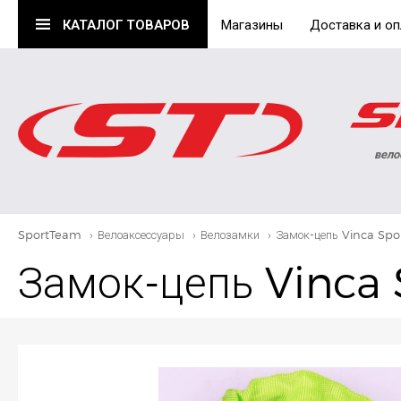
КАТАЛОГ
ТОВАРОВ
Магазины
Доставка и оп
вело
SportTeam
›
Велоаксессуары
›
Велозамки
›
Замок-цепь Vinca Spo
Замок-цепь Vinca 