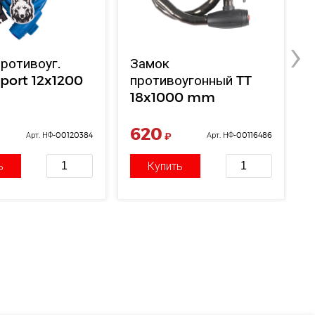
›
ротивоуг.
Замок
port 12x1200
противоугонный TT
18x1000 mm
620
Арт. НФ-00120384
₽
Арт. НФ-00116486
ь
Купить