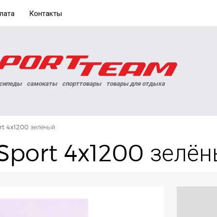
лата
Контакты
сипеды
самокаты
спорттовары
товары для отдыха
rt 4x1200 зелёный
Sport 4x1200 зелё