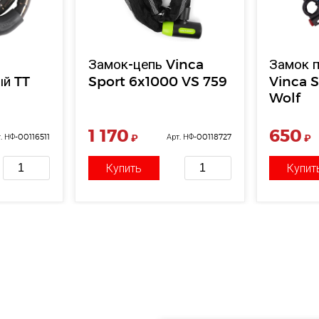
Замок-цепь Vinca
Замок п
ый TT
Sport 6x1000 VS 759
Vinca S
Wolf
1 170
650
. НФ-00116511
₽
Арт. НФ-00118727
₽
Купить
Купит