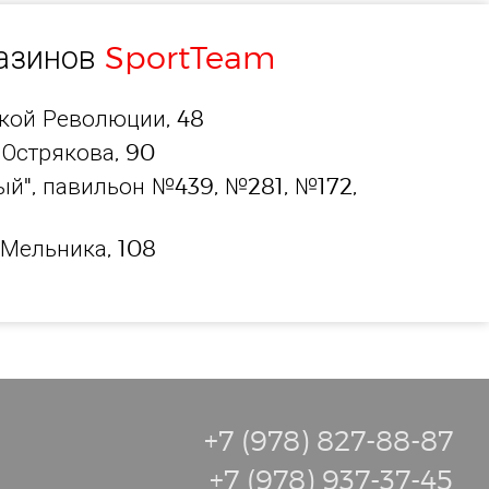
газинов
SportTeam
ской Революции, 48
 Острякова, 90
й", павильон №439, №281, №172,
 Мельника, 108
+7 (978) 827-88-87
+7 (978) 937-37-45