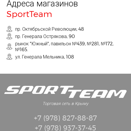
Адреса магазинов
SportTeam
пр. Октябрьской Революции, 48
пр. Генерала Острякова, 90
рынок "Южный", павильон №439, №281, №172,
№165.
ул. Генерала Мельника, 108
Торговая сеть в Крыму
+7 (978) 827-88-87
+7 (978) 937-37-45